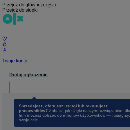
Przejdź do głównej części
Przejdź do stopki
Czat
Twoje konto
Dodaj ogłoszenie
Dla biznesu
opens in a new tab
Sprzedajesz, oferujesz usługi lub rekrutujesz
pracowników?
Zobacz, jak dzięki naszym rozwiązaniom dl
firm możesz dotrzeć do milionów użytkowników — i osiągną
swoje cele.