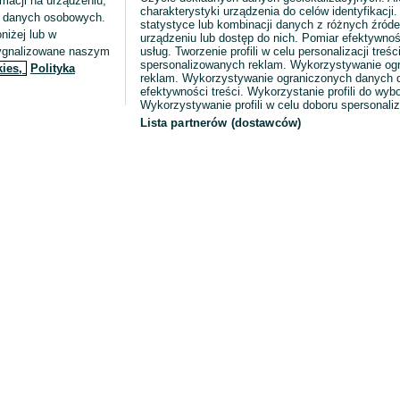
macji na urządzeniu,
charakterystyki urządzenia do celów identyfikacji
ia danych osobowych.
statystyce lub kombinacji danych z różnych źróde
niżej lub w
urządzeniu lub dostęp do nich. Pomiar efektywnoś
sygnalizowane naszym
usług. Tworzenie profili w celu personalizacji treści
spersonalizowanych reklam. Wykorzystywanie og
kies,
Polityka
reklam. Wykorzystywanie ograniczonych danych d
efektywności treści. Wykorzystanie profili do wy
Wykorzystywanie profili w celu doboru spersonali
Lista partnerów (dostawców)