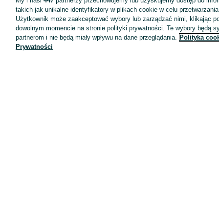
My i nasi
447
partnerzy przechowujemy lub uzyskujemy dostęp do infor
takich jak unikalne identyfikatory w plikach cookie w celu przetwarzan
Użytkownik może zaakceptować wybory lub zarządzać nimi, klikając po
dowolnym momencie na stronie polityki prywatności. Te wybory będą 
partnerom i nie będą miały wpływu na dane przeglądania.
Polityka coo
Prywatności
Aplikacje mobilne OLX.pl
Pomoc
Wyróżnione ogłoszenia
Oferta dla firm
Blog
Regulamin
Polityka prywatności
Reklama
Informacja o realizowanej strategii podatkowej