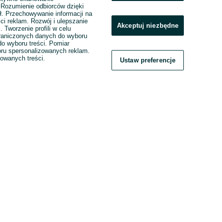
. Rozumienie odbiorców dzięki
ł. Przechowywanie informacji na
ci reklam. Rozwój i ulepszanie
Akceptuj niezbędne
. Tworzenie profili w celu
raniczonych danych do wyboru
o wyboru treści. Pomiar
boru spersonalizowanych reklam.
zowanych treści.
Ustaw preferencje