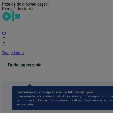
Przejdź do głównej części
Przejdź do stopki
Czat
Twoje konto
Dodaj ogłoszenie
Dla biznesu
opens in a new tab
Sprzedajesz, oferujesz usługi lub rekrutujesz
pracowników?
Zobacz, jak dzięki naszym rozwiązaniom dl
firm możesz dotrzeć do milionów użytkowników — i osiągną
swoje cele.