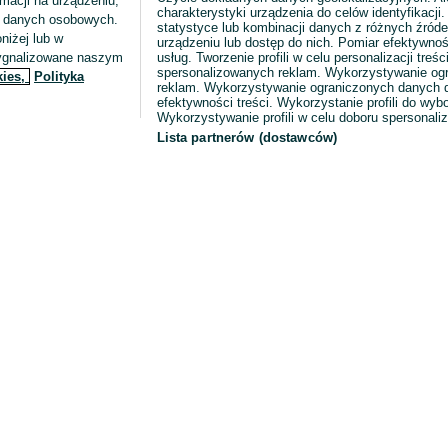
macji na urządzeniu,
charakterystyki urządzenia do celów identyfikacji
ia danych osobowych.
statystyce lub kombinacji danych z różnych źróde
niżej lub w
urządzeniu lub dostęp do nich. Pomiar efektywnoś
sygnalizowane naszym
usług. Tworzenie profili w celu personalizacji treści
spersonalizowanych reklam. Wykorzystywanie og
kies,
Polityka
reklam. Wykorzystywanie ograniczonych danych d
efektywności treści. Wykorzystanie profili do wy
Wykorzystywanie profili w celu doboru spersonali
Lista partnerów (dostawców)