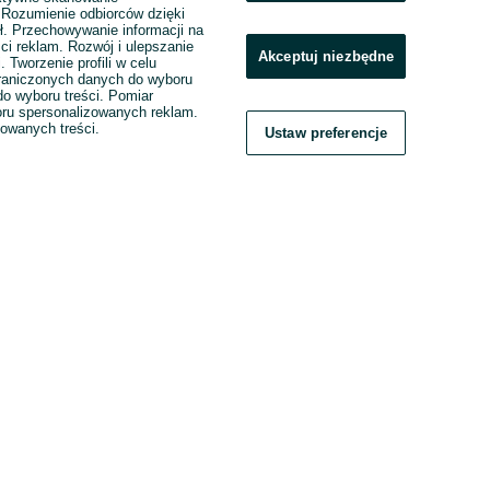
. Rozumienie odbiorców dzięki
ł. Przechowywanie informacji na
ci reklam. Rozwój i ulepszanie
Akceptuj niezbędne
. Tworzenie profili w celu
raniczonych danych do wyboru
o wyboru treści. Pomiar
boru spersonalizowanych reklam.
zowanych treści.
Ustaw preferencje