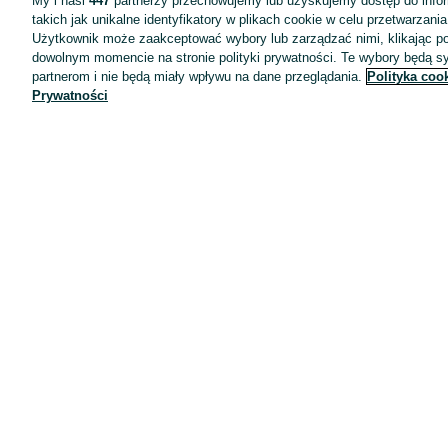
My i nasi
447
partnerzy przechowujemy lub uzyskujemy dostęp do infor
takich jak unikalne identyfikatory w plikach cookie w celu przetwarzan
Użytkownik może zaakceptować wybory lub zarządzać nimi, klikając po
dowolnym momencie na stronie polityki prywatności. Te wybory będą 
partnerom i nie będą miały wpływu na dane przeglądania.
Polityka coo
Prywatności
Aplikacje mobilne OLX.pl
Pomoc
Wyróżnione ogłoszenia
Oferta dla firm
Blog
Regulamin
Polityka prywatności
Reklama
Informacja o realizowanej strategii podatkowej