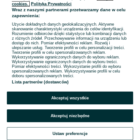
cookies,
Polityka Prywatności
Wraz z naszymi partnerami przetwarzamy dane w celu
To ogłoszenie nie jest już dostępne
zapewnienia:
Użycie dokładnych danych geolokalizacyjnych. Aktywne
skanowanie charakterystyki urządzenia do celów identyfikacji.
Rozumienie odbiorców dzięki statystyce lub kombinacji danych
Przejdź na stronę główną
z różnych źródeł. Przechowywanie informacji na urządzeniu lub
dostęp do nich. Pomiar efektywności reklam. Rozwój i
ulepszanie usług. Tworzenie profili w celu personalizacji treści.
Tworzenie profili w celu spersonalizowanych reklam.
Wykorzystywanie ograniczonych danych do wyboru reklam.
Wykorzystywanie ograniczonych danych do wyboru treści.
Pomiar efektywności treści. Wykorzystanie profili do wyboru
spersonalizowanych reklam. Wykorzystywanie profili w celu
doboru spersonalizowanych treści.
Lista partnerów (dostawców)
Akceptuj wszystkie
Akceptuj niezbędne
Ustaw preferencje