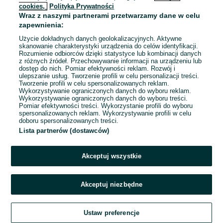
cookies,
Polityka Prywatności
Wraz z naszymi partnerami przetwarzamy dane w celu
To ogłoszenie nie jest już dostępne
zapewnienia:
Użycie dokładnych danych geolokalizacyjnych. Aktywne
skanowanie charakterystyki urządzenia do celów identyfikacji.
Rozumienie odbiorców dzięki statystyce lub kombinacji danych
Przejdź na stronę główną
z różnych źródeł. Przechowywanie informacji na urządzeniu lub
dostęp do nich. Pomiar efektywności reklam. Rozwój i
ulepszanie usług. Tworzenie profili w celu personalizacji treści.
Tworzenie profili w celu spersonalizowanych reklam.
Wykorzystywanie ograniczonych danych do wyboru reklam.
Wykorzystywanie ograniczonych danych do wyboru treści.
Pomiar efektywności treści. Wykorzystanie profili do wyboru
spersonalizowanych reklam. Wykorzystywanie profili w celu
doboru spersonalizowanych treści.
Lista partnerów (dostawców)
Akceptuj wszystkie
Akceptuj niezbędne
Ustaw preferencje