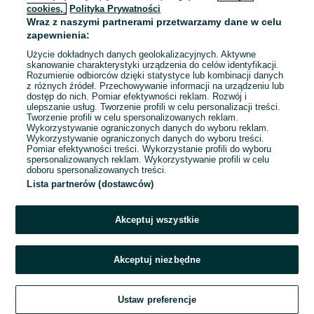
cookies,
Polityka Prywatności
Wraz z naszymi partnerami przetwarzamy dane w celu
To ogłoszenie nie jest już dostępne
zapewnienia:
Użycie dokładnych danych geolokalizacyjnych. Aktywne
skanowanie charakterystyki urządzenia do celów identyfikacji.
Rozumienie odbiorców dzięki statystyce lub kombinacji danych
Przejdź na stronę główną
z różnych źródeł. Przechowywanie informacji na urządzeniu lub
dostęp do nich. Pomiar efektywności reklam. Rozwój i
ulepszanie usług. Tworzenie profili w celu personalizacji treści.
Tworzenie profili w celu spersonalizowanych reklam.
Wykorzystywanie ograniczonych danych do wyboru reklam.
Wykorzystywanie ograniczonych danych do wyboru treści.
Pomiar efektywności treści. Wykorzystanie profili do wyboru
spersonalizowanych reklam. Wykorzystywanie profili w celu
doboru spersonalizowanych treści.
Lista partnerów (dostawców)
Akceptuj wszystkie
Akceptuj niezbędne
Ustaw preferencje