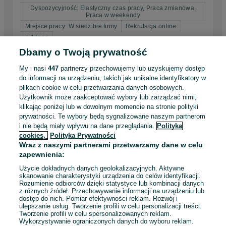
Dyspozycyjność: Elastyczny czas pracy, Praca zmianowa,
Praca w weekendy
Miejsce pracy: W siedzibie firmy
Rekrutacja online
+ 1 inne
Dbamy o Twoją prywatność
Odświeżono dnia 07 sierpnia 2026
My i nasi
447
partnerzy przechowujemy lub uzyskujemy dostęp
do informacji na urządzeniu, takich jak unikalne identyfikatory w
plikach cookie w celu przetwarzania danych osobowych.
Handlowiec bez doświadczenia -
Użytkownik może zaakceptować wybory lub zarządzać nimi,
Pewna Podstawa+ Wysokie prowizje+
klikając poniżej lub w dowolnym momencie na stronie polityki
Auto
prywatności. Te wybory będą sygnalizowane naszym partnerom
i nie będą miały wpływu na dane przeglądania.
Polityka
6 800 - 23 000 zł / mies. brutto
cookies,
Polityka Prywatności
Gdynia
, Mały Kack
Wraz z naszymi partnerami przetwarzamy dane w celu
Pełny etat
Inny, Umowa o pracę, Umowa zlecenie
zapewnienia:
Użycie dokładnych danych geolokalizacyjnych. Aktywne
Doświadczenie nie jest wymagane
skanowanie charakterystyki urządzenia do celów identyfikacji.
System wynagrodzeń: Podstawa + prowizja
Rozumienie odbiorców dzięki statystyce lub kombinacji danych
Samochód służbowy: Tak
Rekrutacja online
+ 1 inne
z różnych źródeł. Przechowywanie informacji na urządzeniu lub
dostęp do nich. Pomiar efektywności reklam. Rozwój i
ulepszanie usług. Tworzenie profili w celu personalizacji treści.
Odświeżono dnia 07 sierpnia 2026
Tworzenie profili w celu spersonalizowanych reklam.
Wykorzystywanie ograniczonych danych do wyboru reklam.