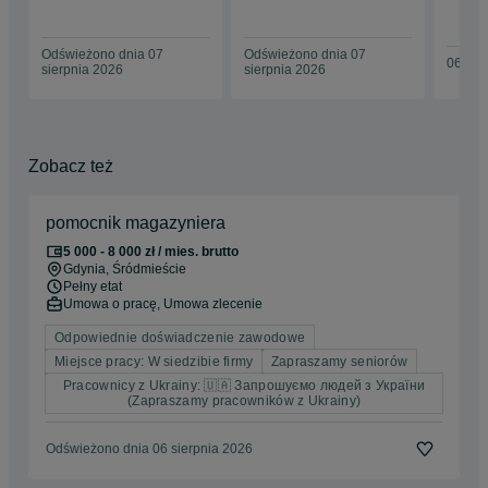
Odświeżono dnia 07
Odświeżono dnia 07
06 sie
sierpnia 2026
sierpnia 2026
Zobacz też
pomocnik magazyniera
5 000 - 8 000 zł / mies. brutto
Gdynia
, Śródmieście
Pełny etat
Umowa o pracę, Umowa zlecenie
Odpowiednie doświadczenie zawodowe
Miejsce pracy: W siedzibie firmy
Zapraszamy seniorów
Pracownicy z Ukrainy: 🇺🇦 Запрошуємо людей з України
(Zapraszamy pracowników z Ukrainy)
Odświeżono dnia 06 sierpnia 2026