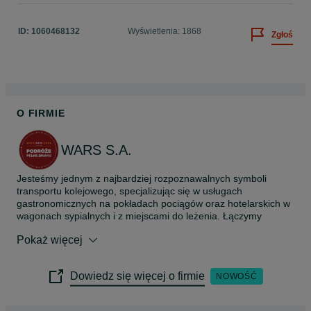
ID:
1060468132
Wyświetlenia: 1868
Zgłoś
O FIRMIE
WARS S.A.
Jesteśmy jednym z najbardziej rozpoznawalnych symboli 
transportu kolejowego, specjalizując się w usługach 
gastronomicznych na pokładach pociągów oraz hotelarskich w 
wagonach sypialnych i z miejscami do leżenia. Łączymy 
tradycję z nowoczesnością, dostarczając wyjątkowe doznania 
Pokaż więcej
smakowe i komfort podróżującym, stale podnosząc standardy 
obsługi i wprowadzając innowacje.

Dowiedz się więcej o firmie
NOWOŚĆ
Oprócz usług na trasach kolejowych, oferujemy catering na 
eventach – od kameralnych spotkań po duże konferencje – 
zapewniając kreatywne menu, profesjonalną obsługę i dbałość 