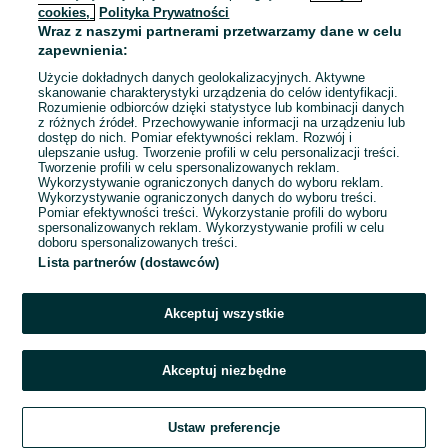
cookies,
Polityka Prywatności
Wraz z naszymi partnerami przetwarzamy dane w celu
To ogłoszenie nie jest już dostępne
zapewnienia:
Użycie dokładnych danych geolokalizacyjnych. Aktywne
skanowanie charakterystyki urządzenia do celów identyfikacji.
Rozumienie odbiorców dzięki statystyce lub kombinacji danych
Przejdź na stronę główną
z różnych źródeł. Przechowywanie informacji na urządzeniu lub
dostęp do nich. Pomiar efektywności reklam. Rozwój i
ulepszanie usług. Tworzenie profili w celu personalizacji treści.
Tworzenie profili w celu spersonalizowanych reklam.
Wykorzystywanie ograniczonych danych do wyboru reklam.
Wykorzystywanie ograniczonych danych do wyboru treści.
Pomiar efektywności treści. Wykorzystanie profili do wyboru
spersonalizowanych reklam. Wykorzystywanie profili w celu
doboru spersonalizowanych treści.
Lista partnerów (dostawców)
Akceptuj wszystkie
Akceptuj niezbędne
Ustaw preferencje