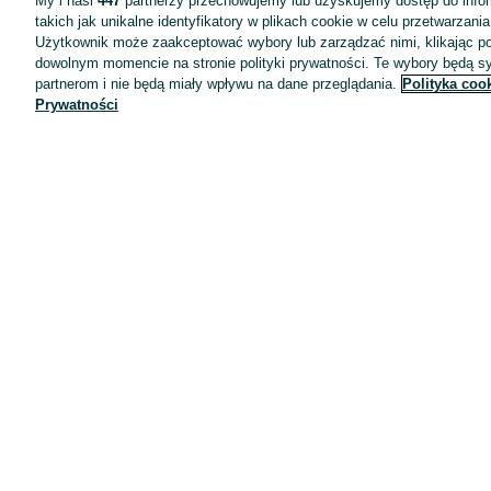
My i nasi
447
partnerzy przechowujemy lub uzyskujemy dostęp do infor
takich jak unikalne identyfikatory w plikach cookie w celu przetwarzan
Użytkownik może zaakceptować wybory lub zarządzać nimi, klikając po
dowolnym momencie na stronie polityki prywatności. Te wybory będą 
partnerom i nie będą miały wpływu na dane przeglądania.
Polityka coo
Prywatności
Aplikacje mobilne OLX.pl
Pomoc
Wyróżnione ogłoszenia
Oferta dla firm
Blog
Regulamin
Polityka prywatności
Reklama
Informacja o realizowanej strategii podatkowej