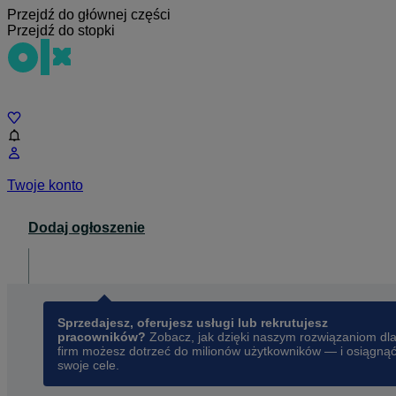
Przejdź do głównej części
Przejdź do stopki
Czat
Twoje konto
Dodaj ogłoszenie
Dla biznesu
opens in a new tab
Sprzedajesz, oferujesz usługi lub rekrutujesz
pracowników?
Zobacz, jak dzięki naszym rozwiązaniom dl
firm możesz dotrzeć do milionów użytkowników — i osiągną
swoje cele.