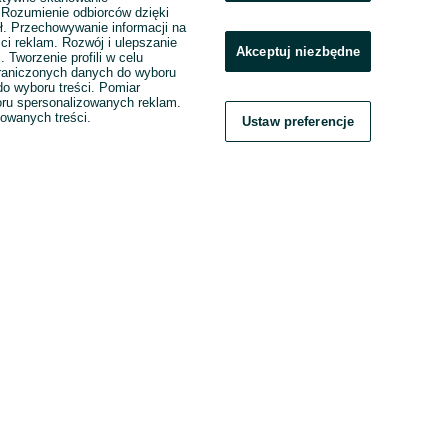
. Rozumienie odbiorców dzięki
ł. Przechowywanie informacji na
ci reklam. Rozwój i ulepszanie
Akceptuj niezbędne
. Tworzenie profili w celu
raniczonych danych do wyboru
o wyboru treści. Pomiar
boru spersonalizowanych reklam.
zowanych treści.
Ustaw preferencje