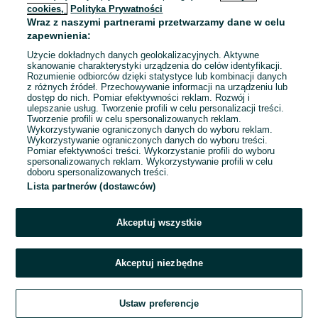
cookies,
Polityka Prywatności
Wraz z naszymi partnerami przetwarzamy dane w celu
To ogłoszenie nie jest już dostępne
zapewnienia:
Użycie dokładnych danych geolokalizacyjnych. Aktywne
skanowanie charakterystyki urządzenia do celów identyfikacji.
Rozumienie odbiorców dzięki statystyce lub kombinacji danych
Przejdź na stronę główną
z różnych źródeł. Przechowywanie informacji na urządzeniu lub
dostęp do nich. Pomiar efektywności reklam. Rozwój i
ulepszanie usług. Tworzenie profili w celu personalizacji treści.
Tworzenie profili w celu spersonalizowanych reklam.
Wykorzystywanie ograniczonych danych do wyboru reklam.
Wykorzystywanie ograniczonych danych do wyboru treści.
Pomiar efektywności treści. Wykorzystanie profili do wyboru
spersonalizowanych reklam. Wykorzystywanie profili w celu
doboru spersonalizowanych treści.
Lista partnerów (dostawców)
Akceptuj wszystkie
Akceptuj niezbędne
Ustaw preferencje