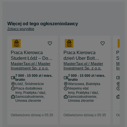
350 zł

* ✅ Karta paliwowa - no limits

* ✅ Elastyczny grafik – pracujesz kiedy chcesz

* ✅ Wypłaty codziennie + rozliczenie tygodniowe

* ✅ Dodatkowe bonusy i programy partnerskie

Więcej od tego ogłoszeniodawcy
* ✅ Fabrycznie nowe Toyota Corolla Hybrid

Zobacz wszystkie
* ✅ 0 zł wkładu własnego po Twojej stronie

* ✅ 0 zł kaucji 

* ✅ Możliwość startu nawet w 48h od zgłoszenia

* ✅ Praca w Uber i Bolt z oficjalnym partnerem flotowym

* ✅ Wsparcie i szybki onboarding

Praca Kierowca
Praca Kierowca
Prac
Student Łódź – Do
dzień Uber Bolt
Stud
🔥 Dołącz do MasterTaxi i zacznij zarabiać już dziś!
MasterTaxi.pl / Master
MasterTaxi.pl / Master
Maste
60% dla Ciebie
Warszawa – Do 60%
Do 6
Investment Sp. z o.o.
Investment Sp. z o.o.
Inves
zarabiaj 7000zł+ |
dla Ciebie 7000+ |
7000z
Uber Bolt | 3000 zł
3000 zł welcome
3000
7 000 - 15 000 zł / mies.
7 000 - 15 000 zł / mies.
7 00
brutto
brutto
bru
welcome bonus +
bonus + 350 zł zwrot
bonus
Łódź
, Śródmieście
Warszawa
, Białołęka
War
350 zwrot badania +
badania + codzienne
badan
Praca dodatkowa
Niepełny etat
Pra
wypłaty codziennie
wypłaty zł | start 24h
codzi
Inny, Praktyka / staż,
Inny, Praktyka / staż,
Inny
Samozatrudnienie,
Samozatrudnienie,
Sam
Umowa zlecenie
Umowa zlecenie
Umo
Odświeżono dzisiaj o 05:35
Odświeżono dzisiaj o 05:35
Odświe