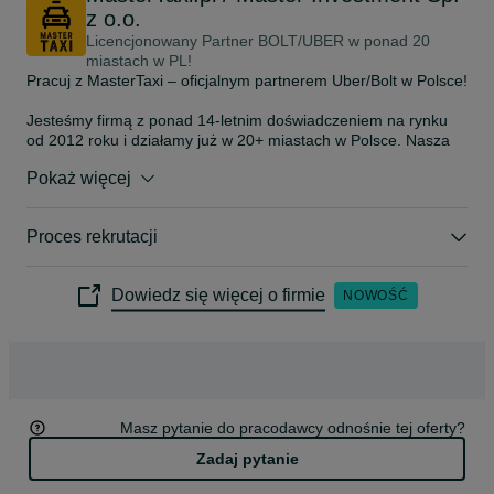
z o.o.
Licencjonowany Partner BOLT/UBER w ponad 20
miastach w PL!
Pracuj z MasterTaxi – oficjalnym partnerem Uber/Bolt w Polsce!

Jesteśmy firmą z ponad 14-letnim doświadczeniem na rynku 
od 2012 roku i działamy już w 20+ miastach w Polsce. Nasza 
flota opiera się głównie na nowoczesnych, ekonomicznych 
Pokaż więcej
samochodach Toyota Corolla Hybrid, które zapewniają komfort, 
bezpieczeństwo i niskie koszty jazdy.

Proces rekrutacji
W 2025 roku przewoziliśmy blisko 100 000 pasażerów 
miesięcznie, a w 2026 roku nasza flota przekroczy 235 
hybrydowych Toyot Corolla i podwoimy ten wynik.

Dowiedz się więcej o firmie
NOWOŚĆ
Szukasz pracy jako kierowca Uber/Bolt?

Dołącz do MasterTaxi i zacznij zarabiać z doświadczonym 
partnerem flotowym.

Oferujemy:

Masz pytanie do pracodawcy odnośnie tej oferty?
* ✅ do 60% netto od obrotu dla Ciebie

* ✅ Welcome / Powitalny Bonus 3000 zł

Zadaj pytanie
* ✅ Zwrot kosztów badań i zaświadczenia o niekaralności – do 