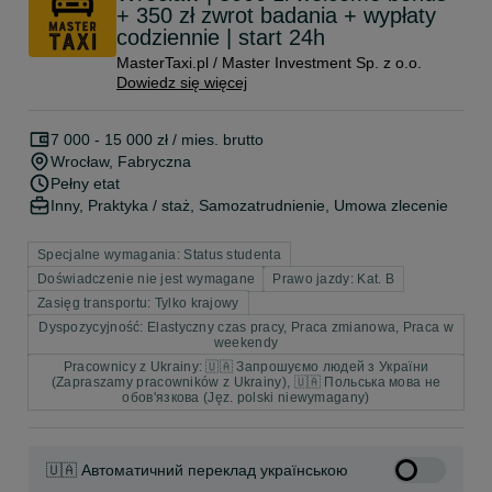
+ 350 zł zwrot badania + wypłaty
codziennie | start 24h
MasterTaxi.pl / Master Investment Sp. z o.o.
Dowiedz się więcej
7 000 - 15 000 zł / mies. brutto
Wrocław
, Fabryczna
Pełny etat
Inny, Praktyka / staż, Samozatrudnienie, Umowa zlecenie
Specjalne wymagania: Status studenta
Doświadczenie nie jest wymagane
Prawo jazdy: Kat. B
Zasięg transportu: Tylko krajowy
Dyspozycyjność: Elastyczny czas pracy, Praca zmianowa, Praca w
weekendy
Pracownicy z Ukrainy: 🇺🇦 Запрошуємо людей з України
(Zapraszamy pracowników z Ukrainy), 🇺🇦 Польська мова не
обов'язкова (Jęz. polski niewymagany)
🇺🇦 Автоматичний переклад українською