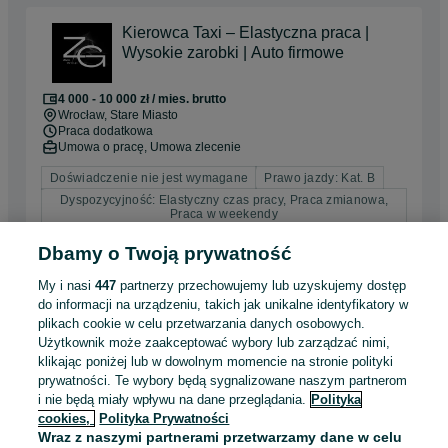
Kierowca Taxi – Elastyczna praca |
Wysokie zarobki | Auto firmowe
4 000 - 10 000 zł / mies. brutto
Wrocław
, Stare Miasto
Praca dodatkowa
Umowa o pracę, Umowa zlecenie
Doświadczenie nie jest wymagane
Prawo jazdy: Kat. B
Dyspozycyjność: Elastyczny czas pracy, Praca zmianowa,
Praca w weekendy
Pracownicy z Ukrainy: 🇺🇦 Запрошуємо людей з України
Dbamy o Twoją prywatność
(Zapraszamy pracowników z Ukrainy), 🇺🇦 Польська мова
не обов'язкова (Jęz. polski niewymagany)
My i nasi
447
partnerzy przechowujemy lub uzyskujemy dostęp
do informacji na urządzeniu, takich jak unikalne identyfikatory w
Odświeżono dnia 30 lipca 2026
plikach cookie w celu przetwarzania danych osobowych.
Użytkownik może zaakceptować wybory lub zarządzać nimi,
klikając poniżej lub w dowolnym momencie na stronie polityki
Łatwa Praca dla każdego w Niemczech
prywatności. Te wybory będą sygnalizowane naszym partnerom
bez języka kurier Deutsche Post
i nie będą miały wpływu na dane przeglądania.
Polityka
cookies,
Polityka Prywatności
Wraz z naszymi partnerami przetwarzamy dane w celu
13 000 - 20 000 zł / mies. brutto