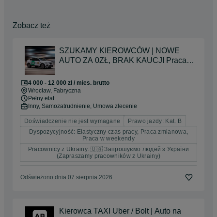
Zobacz też
SZUKAMY KIEROWCÓW | NOWE
AUTO ZA 0ZŁ, BRAK KAUCJI Praca
od zaraz |praca dodatkowa|dla
studentów|na wakacje| Zaliczki co
4 000 - 12 000 zł / mies. brutto
tydzień + premie | Wrocław
Wrocław
, Fabryczna
Pełny etat
Inny, Samozatrudnienie, Umowa zlecenie
Doświadczenie nie jest wymagane
Prawo jazdy: Kat. B
Dyspozycyjność: Elastyczny czas pracy, Praca zmianowa,
Praca w weekendy
Pracownicy z Ukrainy: 🇺🇦 Запрошуємо людей з України
(Zapraszamy pracowników z Ukrainy)
Odświeżono dnia 07 sierpnia 2026
Kierowca TAXI Uber / Bolt | Auto na