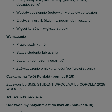
Pokrywamy wszystkie koszty (paliwo, serwis, 
ubezpieczenie)
Wypłaty codziennie (gotówka) + przelew co tydzień
Elastyczny grafik (dzienny, nocny lub mieszany)
Więcej kursów = większe zarobki
Wymagania
Prawo jazdy kat. B
Status studenta lub ucznia
Badania (pomożemy ogarnąć)
Zaświadczenie o niekaralności (po Twojej stronie)
Czekamy na Twój Kontakt
(pon–pt 8-18)
Zadzwoń lub SMS: STUDENT WROCŁAW lub COROLLA 2025 
WROCEK
Tel +48_608_645_474
Oddzwonimy natychmiast do max 3h (pon–pt 8-19)