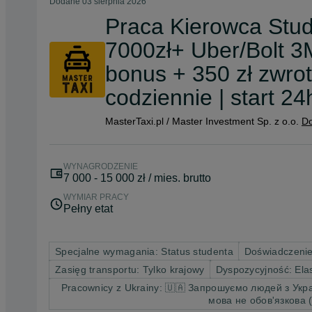
Dodane
03 sierpnia 2026
Praca Kierowca Stud
7000zł+ Uber/Bolt 3
bonus + 350 zł zwro
codziennie | start 24
MasterTaxi.pl / Master Investment Sp. z o.o.
Do
WYNAGRODZENIE
7 000 - 15 000 zł / mies. brutto
WYMIAR PRACY
Pełny etat
Specjalne wymagania: Status studenta
Doświadczenie
Zasięg transportu: Tylko krajowy
Dyspozycyjność: Ela
Pracownicy z Ukrainy: 🇺🇦 Запрошуємо людей з Укра
мова не обов'язкова (