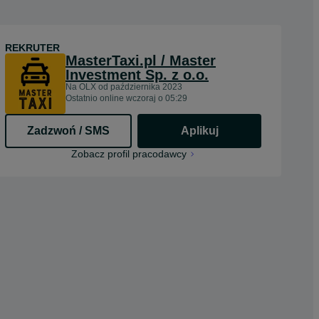
REKRUTER
MasterTaxi.pl / Master
Investment Sp. z o.o.
Na OLX od
października 2023
Ostatnio online wczoraj o 05:29
Zadzwoń / SMS
Aplikuj
Zobacz profil pracodawcy