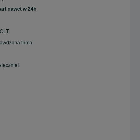
tart nawet w 24h
BOLT
prawdzona firma
sięcznie!