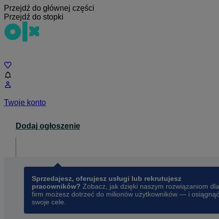
Przejdź do głównej części
Przejdź do stopki
Czat
Twoje konto
Dodaj ogłoszenie
Dla biznesu
opens in a new tab
Sprzedajesz, oferujesz usługi lub rekrutujesz
pracowników?
Zobacz, jak dzięki naszym rozwiązaniom dl
firm możesz dotrzeć do milionów użytkowników — i osiągną
swoje cele.