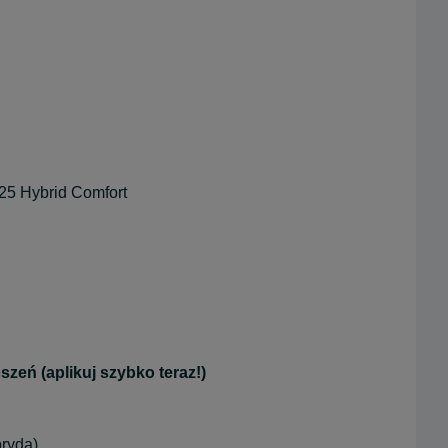
025 Hybrid Comfort
zeń (aplikuj szybko teraz!)
bryda)