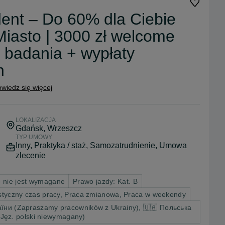
ent – Do 60% dla Ciebie
Miasto | 3000 zł welcome
t badania + wypłaty
h
wiedz się więcej
LOKALIZACJA
Gdańsk
, Wrzeszcz
TYP UMOWY
Inny, Praktyka / staż, Samozatrudnienie, Umowa
zlecenie
 nie jest wymagane
Prawo jazdy: Kat. B
styczny czas pracy, Praca zmianowa, Praca w weekendy
їни (Zapraszamy pracowników z Ukrainy), 🇺🇦 Польська
Jęz. polski niewymagany)