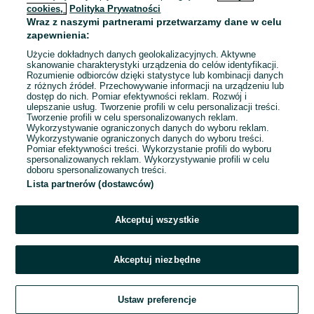
cookies,
Polityka Prywatności
Wraz z naszymi partnerami przetwarzamy dane w celu
To ogłoszenie nie jest już dostępne
zapewnienia:
Użycie dokładnych danych geolokalizacyjnych. Aktywne
skanowanie charakterystyki urządzenia do celów identyfikacji.
Rozumienie odbiorców dzięki statystyce lub kombinacji danych
Przejdź na stronę główną
z różnych źródeł. Przechowywanie informacji na urządzeniu lub
dostęp do nich. Pomiar efektywności reklam. Rozwój i
ulepszanie usług. Tworzenie profili w celu personalizacji treści.
Tworzenie profili w celu spersonalizowanych reklam.
Wykorzystywanie ograniczonych danych do wyboru reklam.
Wykorzystywanie ograniczonych danych do wyboru treści.
Pomiar efektywności treści. Wykorzystanie profili do wyboru
spersonalizowanych reklam. Wykorzystywanie profili w celu
doboru spersonalizowanych treści.
Lista partnerów (dostawców)
Akceptuj wszystkie
Akceptuj niezbędne
Ustaw preferencje