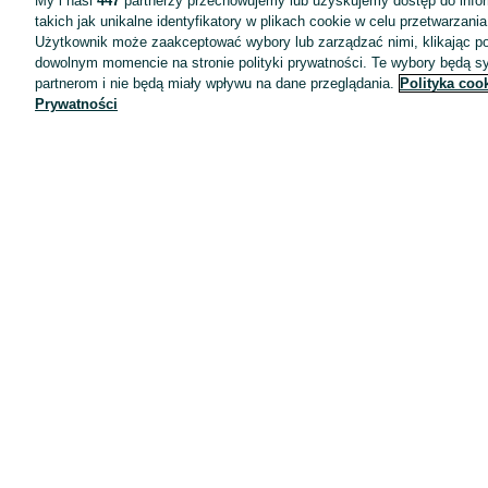
My i nasi
447
partnerzy przechowujemy lub uzyskujemy dostęp do infor
takich jak unikalne identyfikatory w plikach cookie w celu przetwarzan
Użytkownik może zaakceptować wybory lub zarządzać nimi, klikając po
dowolnym momencie na stronie polityki prywatności. Te wybory będą 
partnerom i nie będą miały wpływu na dane przeglądania.
Polityka coo
Prywatności
Aplikacje mobilne OLX.pl
Pomoc
Wyróżnione ogłoszenia
Oferta dla firm
Blog
Regulamin
Polityka prywatności
Reklama
Informacja o realizowanej strategii podatkowej