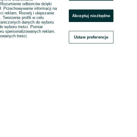
. Rozumienie odbiorców dzięki
ł. Przechowywanie informacji na
ci reklam. Rozwój i ulepszanie
Akceptuj niezbędne
. Tworzenie profili w celu
raniczonych danych do wyboru
o wyboru treści. Pomiar
boru spersonalizowanych reklam.
zowanych treści.
Ustaw preferencje