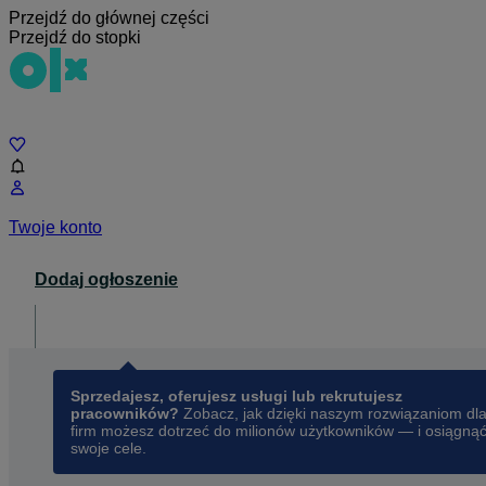
Przejdź do głównej części
Przejdź do stopki
Czat
Twoje konto
Dodaj ogłoszenie
Dla biznesu
opens in a new tab
Sprzedajesz, oferujesz usługi lub rekrutujesz
pracowników?
Zobacz, jak dzięki naszym rozwiązaniom dl
firm możesz dotrzeć do milionów użytkowników — i osiągną
swoje cele.