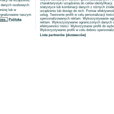
macji na urządzeniu,
charakterystyki urządzenia do celów identyfikacji
ia danych osobowych.
statystyce lub kombinacji danych z różnych źróde
niżej lub w
urządzeniu lub dostęp do nich. Pomiar efektywnoś
sygnalizowane naszym
usług. Tworzenie profili w celu personalizacji treści
spersonalizowanych reklam. Wykorzystywanie og
kies,
Polityka
reklam. Wykorzystywanie ograniczonych danych d
efektywności treści. Wykorzystanie profili do wy
Wykorzystywanie profili w celu doboru spersonali
Lista partnerów (dostawców)