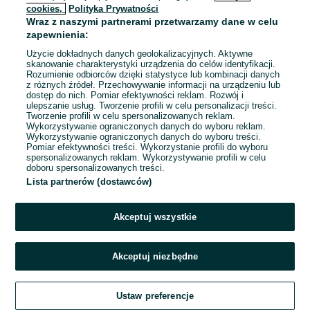
cookies,
Polityka Prywatności
Wraz z naszymi partnerami przetwarzamy dane w celu
To ogłoszenie nie jest już dostępne
zapewnienia:
Użycie dokładnych danych geolokalizacyjnych. Aktywne
skanowanie charakterystyki urządzenia do celów identyfikacji.
Rozumienie odbiorców dzięki statystyce lub kombinacji danych
Przejdź na stronę główną
z różnych źródeł. Przechowywanie informacji na urządzeniu lub
dostęp do nich. Pomiar efektywności reklam. Rozwój i
ulepszanie usług. Tworzenie profili w celu personalizacji treści.
Tworzenie profili w celu spersonalizowanych reklam.
Wykorzystywanie ograniczonych danych do wyboru reklam.
Wykorzystywanie ograniczonych danych do wyboru treści.
Pomiar efektywności treści. Wykorzystanie profili do wyboru
spersonalizowanych reklam. Wykorzystywanie profili w celu
doboru spersonalizowanych treści.
Lista partnerów (dostawców)
Akceptuj wszystkie
Akceptuj niezbędne
Ustaw preferencje