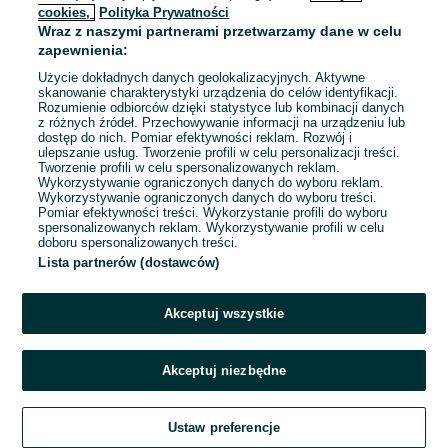
cookies,
Polityka Prywatności
Wraz z naszymi partnerami przetwarzamy dane w celu
To ogłoszenie nie jest już dostępne
zapewnienia:
Użycie dokładnych danych geolokalizacyjnych. Aktywne
skanowanie charakterystyki urządzenia do celów identyfikacji.
Rozumienie odbiorców dzięki statystyce lub kombinacji danych
Przejdź na stronę główną
z różnych źródeł. Przechowywanie informacji na urządzeniu lub
dostęp do nich. Pomiar efektywności reklam. Rozwój i
ulepszanie usług. Tworzenie profili w celu personalizacji treści.
Tworzenie profili w celu spersonalizowanych reklam.
Wykorzystywanie ograniczonych danych do wyboru reklam.
Wykorzystywanie ograniczonych danych do wyboru treści.
Pomiar efektywności treści. Wykorzystanie profili do wyboru
spersonalizowanych reklam. Wykorzystywanie profili w celu
doboru spersonalizowanych treści.
Lista partnerów (dostawców)
Akceptuj wszystkie
Akceptuj niezbędne
Ustaw preferencje