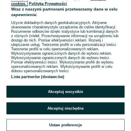
cookies,
Polityka Prywatności
Wraz z naszymi partnerami przetwarzamy dane w celu
To ogłoszenie nie jest już dostępne
zapewnienia:
Użycie dokładnych danych geolokalizacyjnych. Aktywne
skanowanie charakterystyki urządzenia do celów identyfikacji.
Rozumienie odbiorców dzięki statystyce lub kombinacji danych
Przejdź na stronę główną
z różnych źródeł. Przechowywanie informacji na urządzeniu lub
dostęp do nich. Pomiar efektywności reklam. Rozwój i
ulepszanie usług. Tworzenie profili w celu personalizacji treści.
Tworzenie profili w celu spersonalizowanych reklam.
Wykorzystywanie ograniczonych danych do wyboru reklam.
Wykorzystywanie ograniczonych danych do wyboru treści.
Pomiar efektywności treści. Wykorzystanie profili do wyboru
spersonalizowanych reklam. Wykorzystywanie profili w celu
doboru spersonalizowanych treści.
Lista partnerów (dostawców)
Akceptuj wszystkie
Akceptuj niezbędne
Ustaw preferencje