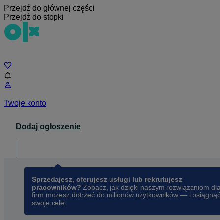
Przejdź do głównej części
Przejdź do stopki
Czat
Twoje konto
Dodaj ogłoszenie
Dla biznesu
opens in a new tab
Sprzedajesz, oferujesz usługi lub rekrutujesz
pracowników?
Zobacz, jak dzięki naszym rozwiązaniom dl
firm możesz dotrzeć do milionów użytkowników — i osiągną
swoje cele.