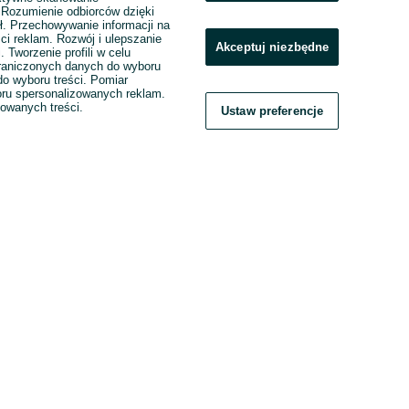
. Rozumienie odbiorców dzięki
ł. Przechowywanie informacji na
ci reklam. Rozwój i ulepszanie
Akceptuj niezbędne
. Tworzenie profili w celu
raniczonych danych do wyboru
o wyboru treści. Pomiar
boru spersonalizowanych reklam.
zowanych treści.
Ustaw preferencje