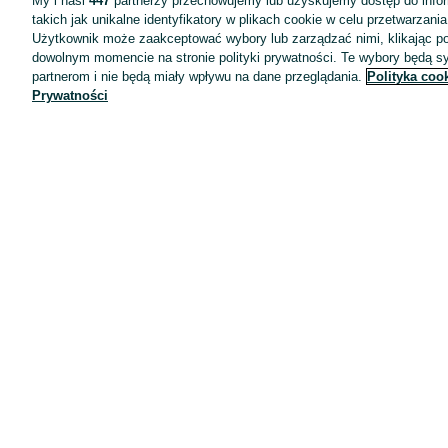
My i nasi
447
partnerzy przechowujemy lub uzyskujemy dostęp do infor
takich jak unikalne identyfikatory w plikach cookie w celu przetwarzan
Użytkownik może zaakceptować wybory lub zarządzać nimi, klikając po
dowolnym momencie na stronie polityki prywatności. Te wybory będą 
partnerom i nie będą miały wpływu na dane przeglądania.
Polityka coo
Prywatności
Aplikacje mobilne OLX.pl
Pomoc
Wyróżnione ogłoszenia
Oferta dla firm
Blog
Regulamin
Polityka prywatności
Reklama
Informacja o realizowanej strategii podatkowej