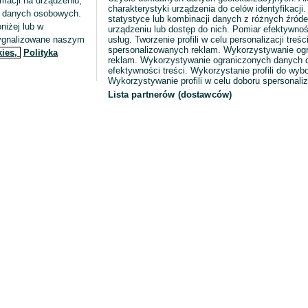
macji na urządzeniu,
charakterystyki urządzenia do celów identyfikacji
ia danych osobowych.
statystyce lub kombinacji danych z różnych źróde
niżej lub w
urządzeniu lub dostęp do nich. Pomiar efektywnoś
sygnalizowane naszym
usług. Tworzenie profili w celu personalizacji treści
spersonalizowanych reklam. Wykorzystywanie og
kies,
Polityka
reklam. Wykorzystywanie ograniczonych danych d
efektywności treści. Wykorzystanie profili do wy
Wykorzystywanie profili w celu doboru spersonali
Lista partnerów (dostawców)