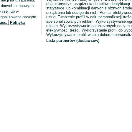
macji na urządzeniu,
charakterystyki urządzenia do celów identyfikacji
ia danych osobowych.
statystyce lub kombinacji danych z różnych źróde
niżej lub w
urządzeniu lub dostęp do nich. Pomiar efektywnoś
sygnalizowane naszym
usług. Tworzenie profili w celu personalizacji treści
spersonalizowanych reklam. Wykorzystywanie og
kies,
Polityka
reklam. Wykorzystywanie ograniczonych danych d
efektywności treści. Wykorzystanie profili do wy
Wykorzystywanie profili w celu doboru spersonali
Lista partnerów (dostawców)