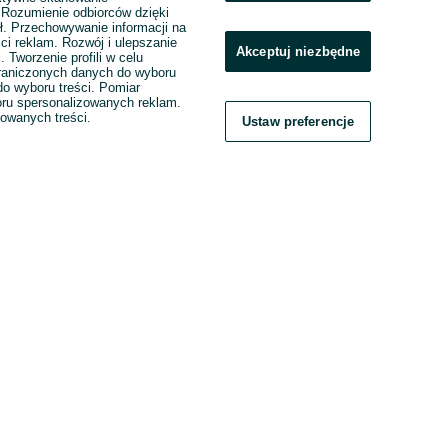
. Rozumienie odbiorców dzięki
ł. Przechowywanie informacji na
ci reklam. Rozwój i ulepszanie
Akceptuj niezbędne
. Tworzenie profili w celu
raniczonych danych do wyboru
o wyboru treści. Pomiar
boru spersonalizowanych reklam.
zowanych treści.
Ustaw preferencje