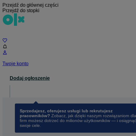
Przejdź do głównej części
Przejdź do stopki
Czat
Twoje konto
Dodaj ogłoszenie
Dla biznesu
opens in a new tab
Sprzedajesz, oferujesz usługi lub rekrutujesz
pracowników?
Zobacz, jak dzięki naszym rozwiązaniom dl
firm możesz dotrzeć do milionów użytkowników — i osiągną
swoje cele.