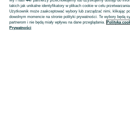
My i nasi
447
partnerzy przechowujemy lub uzyskujemy dostęp do infor
takich jak unikalne identyfikatory w plikach cookie w celu przetwarzan
Użytkownik może zaakceptować wybory lub zarządzać nimi, klikając po
dowolnym momencie na stronie polityki prywatności. Te wybory będą 
partnerom i nie będą miały wpływu na dane przeglądania.
Polityka coo
Prywatności
Aplikacje mobilne OLX.pl
Pomoc
Wyróżnione ogłoszenia
Oferta dla firm
Blog
Regulamin
Polityka prywatności
Reklama
Informacja o realizowanej strategii podatkowej