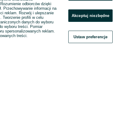
. Rozumienie odbiorców dzięki
ł. Przechowywanie informacji na
ci reklam. Rozwój i ulepszanie
Akceptuj niezbędne
. Tworzenie profili w celu
raniczonych danych do wyboru
o wyboru treści. Pomiar
boru spersonalizowanych reklam.
zowanych treści.
Ustaw preferencje