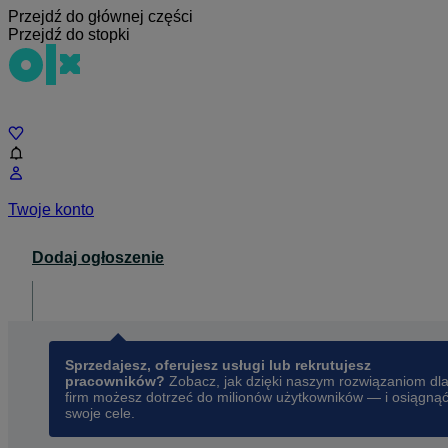
Przejdź do głównej części
Przejdź do stopki
Czat
Twoje konto
Dodaj ogłoszenie
Dla biznesu
opens in a new tab
Sprzedajesz, oferujesz usługi lub rekrutujesz
pracowników?
Zobacz, jak dzięki naszym rozwiązaniom dl
firm możesz dotrzeć do milionów użytkowników — i osiągną
swoje cele.