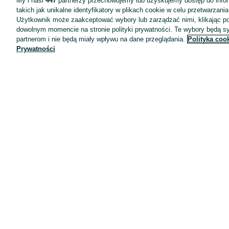
My i nasi
447
partnerzy przechowujemy lub uzyskujemy dostęp do infor
takich jak unikalne identyfikatory w plikach cookie w celu przetwarzan
Użytkownik może zaakceptować wybory lub zarządzać nimi, klikając po
dowolnym momencie na stronie polityki prywatności. Te wybory będą 
partnerom i nie będą miały wpływu na dane przeglądania.
Polityka coo
Prywatności
Aplikacje mobilne OLX.pl
Pomoc
Wyróżnione ogłoszenia
Oferta dla firm
Blog
Regulamin
Polityka prywatności
Reklama
Informacja o realizowanej strategii podatkowej