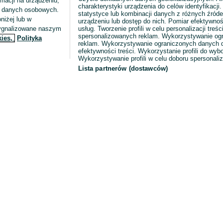
macji na urządzeniu,
charakterystyki urządzenia do celów identyfikacji
ia danych osobowych.
statystyce lub kombinacji danych z różnych źróde
niżej lub w
urządzeniu lub dostęp do nich. Pomiar efektywnoś
sygnalizowane naszym
usług. Tworzenie profili w celu personalizacji treści
spersonalizowanych reklam. Wykorzystywanie og
kies,
Polityka
reklam. Wykorzystywanie ograniczonych danych d
efektywności treści. Wykorzystanie profili do wy
Wykorzystywanie profili w celu doboru spersonali
Lista partnerów (dostawców)