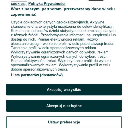
cookies,
Polityka Prywatności
Wraz z naszymi partnerami przetwarzamy dane w celu
To ogłoszenie nie jest już dostępne
zapewnienia:
Użycie dokładnych danych geolokalizacyjnych. Aktywne
skanowanie charakterystyki urządzenia do celów identyfikacji.
Rozumienie odbiorców dzięki statystyce lub kombinacji danych
Przejdź na stronę główną
z różnych źródeł. Przechowywanie informacji na urządzeniu lub
dostęp do nich. Pomiar efektywności reklam. Rozwój i
ulepszanie usług. Tworzenie profili w celu personalizacji treści.
Tworzenie profili w celu spersonalizowanych reklam.
Wykorzystywanie ograniczonych danych do wyboru reklam.
Wykorzystywanie ograniczonych danych do wyboru treści.
Pomiar efektywności treści. Wykorzystanie profili do wyboru
spersonalizowanych reklam. Wykorzystywanie profili w celu
doboru spersonalizowanych treści.
Lista partnerów (dostawców)
Akceptuj wszystkie
Akceptuj niezbędne
Ustaw preferencje