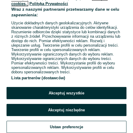
cookies,
Polityka Prywatności
Wraz z naszymi partnerami przetwarzamy dane w celu
To ogłoszenie nie jest już dostępne
zapewnienia:
Użycie dokładnych danych geolokalizacyjnych. Aktywne
skanowanie charakterystyki urządzenia do celów identyfikacji.
Rozumienie odbiorców dzięki statystyce lub kombinacji danych
Przejdź na stronę główną
z różnych źródeł. Przechowywanie informacji na urządzeniu lub
dostęp do nich. Pomiar efektywności reklam. Rozwój i
ulepszanie usług. Tworzenie profili w celu personalizacji treści.
Tworzenie profili w celu spersonalizowanych reklam.
Wykorzystywanie ograniczonych danych do wyboru reklam.
Wykorzystywanie ograniczonych danych do wyboru treści.
Pomiar efektywności treści. Wykorzystanie profili do wyboru
spersonalizowanych reklam. Wykorzystywanie profili w celu
doboru spersonalizowanych treści.
Lista partnerów (dostawców)
Akceptuj wszystkie
Akceptuj niezbędne
Ustaw preferencje