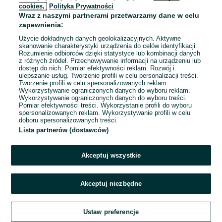
cookies,
Polityka Prywatności
Wraz z naszymi partnerami przetwarzamy dane w celu
To ogłoszenie nie jest już dostępne
zapewnienia:
Użycie dokładnych danych geolokalizacyjnych. Aktywne
skanowanie charakterystyki urządzenia do celów identyfikacji.
Rozumienie odbiorców dzięki statystyce lub kombinacji danych
Przejdź na stronę główną
z różnych źródeł. Przechowywanie informacji na urządzeniu lub
dostęp do nich. Pomiar efektywności reklam. Rozwój i
ulepszanie usług. Tworzenie profili w celu personalizacji treści.
Tworzenie profili w celu spersonalizowanych reklam.
Wykorzystywanie ograniczonych danych do wyboru reklam.
Wykorzystywanie ograniczonych danych do wyboru treści.
Pomiar efektywności treści. Wykorzystanie profili do wyboru
spersonalizowanych reklam. Wykorzystywanie profili w celu
doboru spersonalizowanych treści.
Lista partnerów (dostawców)
Akceptuj wszystkie
Akceptuj niezbędne
Ustaw preferencje