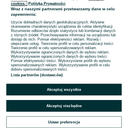
cookies,
Polityka Prywatności
Wraz z naszymi partnerami przetwarzamy dane w celu
To ogłoszenie nie jest już dostępne
zapewnienia:
Użycie dokładnych danych geolokalizacyjnych. Aktywne
skanowanie charakterystyki urządzenia do celów identyfikacji.
Rozumienie odbiorców dzięki statystyce lub kombinacji danych
Przejdź na stronę główną
z różnych źródeł. Przechowywanie informacji na urządzeniu lub
dostęp do nich. Pomiar efektywności reklam. Rozwój i
ulepszanie usług. Tworzenie profili w celu personalizacji treści.
Tworzenie profili w celu spersonalizowanych reklam.
Wykorzystywanie ograniczonych danych do wyboru reklam.
Wykorzystywanie ograniczonych danych do wyboru treści.
Pomiar efektywności treści. Wykorzystanie profili do wyboru
spersonalizowanych reklam. Wykorzystywanie profili w celu
doboru spersonalizowanych treści.
Lista partnerów (dostawców)
Akceptuj wszystkie
Akceptuj niezbędne
Ustaw preferencje