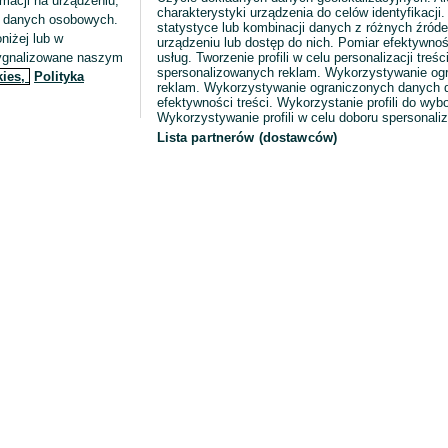
macji na urządzeniu,
charakterystyki urządzenia do celów identyfikacji
ia danych osobowych.
statystyce lub kombinacji danych z różnych źróde
niżej lub w
urządzeniu lub dostęp do nich. Pomiar efektywnoś
sygnalizowane naszym
usług. Tworzenie profili w celu personalizacji treści
spersonalizowanych reklam. Wykorzystywanie og
kies,
Polityka
reklam. Wykorzystywanie ograniczonych danych d
efektywności treści. Wykorzystanie profili do wy
Wykorzystywanie profili w celu doboru spersonali
Lista partnerów (dostawców)