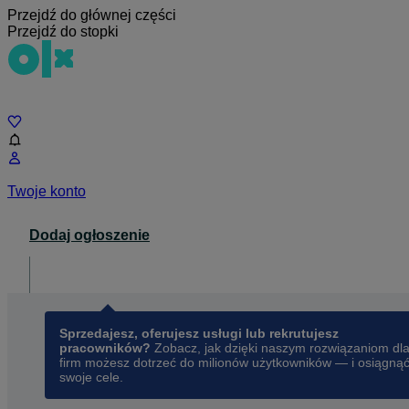
Przejdź do głównej części
Przejdź do stopki
Czat
Twoje konto
Dodaj ogłoszenie
Dla biznesu
opens in a new tab
Sprzedajesz, oferujesz usługi lub rekrutujesz
pracowników?
Zobacz, jak dzięki naszym rozwiązaniom dl
firm możesz dotrzeć do milionów użytkowników — i osiągną
swoje cele.