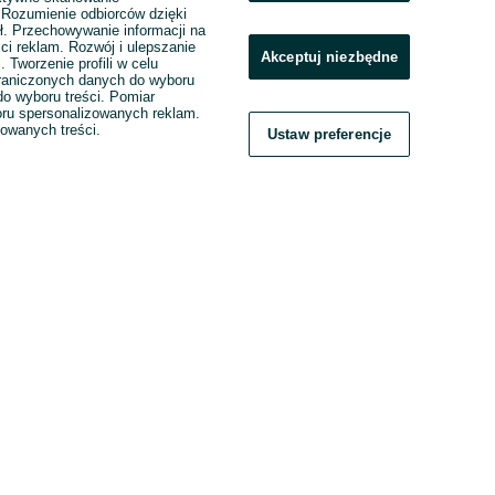
. Rozumienie odbiorców dzięki
ł. Przechowywanie informacji na
ci reklam. Rozwój i ulepszanie
Akceptuj niezbędne
. Tworzenie profili w celu
raniczonych danych do wyboru
o wyboru treści. Pomiar
boru spersonalizowanych reklam.
zowanych treści.
Ustaw preferencje