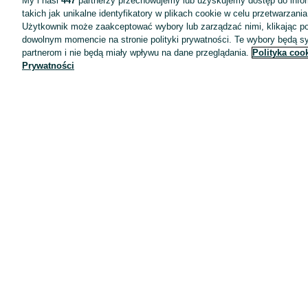
My i nasi
447
partnerzy przechowujemy lub uzyskujemy dostęp do infor
takich jak unikalne identyfikatory w plikach cookie w celu przetwarzan
Użytkownik może zaakceptować wybory lub zarządzać nimi, klikając po
dowolnym momencie na stronie polityki prywatności. Te wybory będą 
partnerom i nie będą miały wpływu na dane przeglądania.
Polityka coo
Prywatności
Aplikacje mobilne OLX.pl
Pomoc
Wyróżnione ogłoszenia
Oferta dla firm
Blog
Regulamin
Polityka prywatności
Reklama
Informacja o realizowanej strategii podatkowej