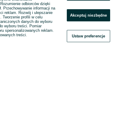
. Rozumienie odbiorców dzięki
ł. Przechowywanie informacji na
ci reklam. Rozwój i ulepszanie
Akceptuj niezbędne
. Tworzenie profili w celu
raniczonych danych do wyboru
o wyboru treści. Pomiar
boru spersonalizowanych reklam.
zowanych treści.
Ustaw preferencje