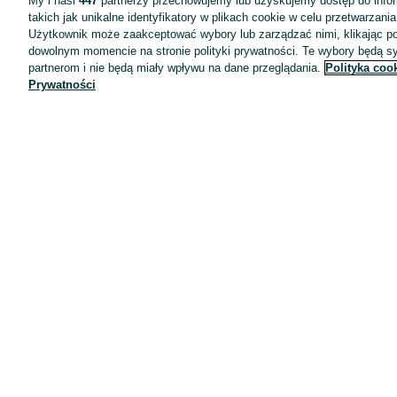
My i nasi
447
partnerzy przechowujemy lub uzyskujemy dostęp do infor
takich jak unikalne identyfikatory w plikach cookie w celu przetwarzan
Użytkownik może zaakceptować wybory lub zarządzać nimi, klikając po
dowolnym momencie na stronie polityki prywatności. Te wybory będą 
partnerom i nie będą miały wpływu na dane przeglądania.
Polityka coo
Prywatności
Aplikacje mobilne OLX.pl
Pomoc
Wyróżnione ogłoszenia
Oferta dla firm
Blog
Regulamin
Polityka prywatności
Reklama
Informacja o realizowanej strategii podatkowej