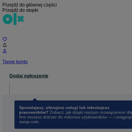
Przejdź do głównej części
Przejdź do stopki
Czat
Twoje konto
Dodaj ogłoszenie
Dla biznesu
opens in a new tab
Sprzedajesz, oferujesz usługi lub rekrutujesz
pracowników?
Zobacz, jak dzięki naszym rozwiązaniom dl
firm możesz dotrzeć do milionów użytkowników — i osiągną
swoje cele.