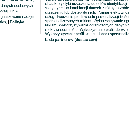
macji na urządzeniu,
charakterystyki urządzenia do celów identyfikacji
ia danych osobowych.
statystyce lub kombinacji danych z różnych źróde
niżej lub w
urządzeniu lub dostęp do nich. Pomiar efektywnoś
sygnalizowane naszym
usług. Tworzenie profili w celu personalizacji treści
spersonalizowanych reklam. Wykorzystywanie og
kies,
Polityka
reklam. Wykorzystywanie ograniczonych danych d
efektywności treści. Wykorzystanie profili do wy
Wykorzystywanie profili w celu doboru spersonali
Lista partnerów (dostawców)