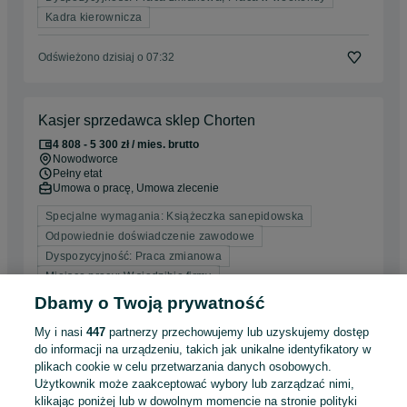
Kadra kierownicza
Odświeżono dzisiaj o 07:32
Kasjer sprzedawca sklep Chorten
4 808 - 5 300 zł / mies. brutto
Nowodworce
Pełny etat
Umowa o pracę, Umowa zlecenie
Specjalne wymagania: Książeczka sanepidowska
Odpowiednie doświadczenie zawodowe
Dyspozycyjność: Praca zmianowa
Miejsce pracy: W siedzibie firmy
Dbamy o Twoją prywatność
07 lipca 2026
My i nasi
447
partnerzy przechowujemy lub uzyskujemy dostęp
do informacji na urządzeniu, takich jak unikalne identyfikatory w
plikach cookie w celu przetwarzania danych osobowych.
Osoba do obsługi kasy, sali sprzedaży
Użytkownik może zaakceptować wybory lub zarządzać nimi,
POLOmarket GRZYBOWO
klikając poniżej lub w dowolnym momencie na stronie polityki