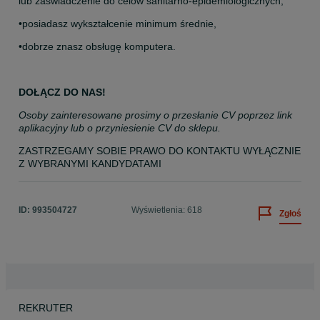
lub zaświadczenie do celów sanitarno-epidemiologicznych,
•posiadasz wykształcenie minimum średnie,
•dobrze znasz obsługę komputera.
DOŁĄCZ DO NAS!
Osoby zainteresowane prosimy o przesłanie CV poprzez link 
aplikacyjny lub o przyniesienie CV do sklepu.
ZASTRZEGAMY SOBIE PRAWO DO KONTAKTU WYŁĄCZNIE 
Z WYBRANYMI KANDYDATAMI
ID:
993504727
Wyświetlenia: 618
Zgłoś
REKRUTER