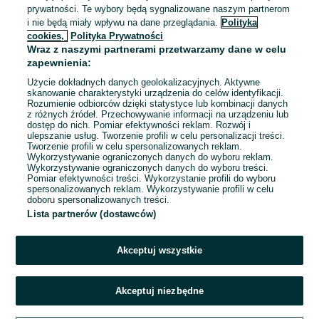
POLOmarket sp. z o.o.
prywatności. Te wybory będą sygnalizowane naszym partnerom
i nie będą miały wpływu na dane przeglądania.
Polityka
4 806 - 5 006 zł / mies. brutto
cookies,
Polityka Prywatności
Grzybowo
Pełny etat
Wraz z naszymi partnerami przetwarzamy dane w celu
Umowa o pracę
zapewnienia:
Specjalne wymagania: Książeczka sanepidowska
Użycie dokładnych danych geolokalizacyjnych. Aktywne
skanowanie charakterystyki urządzenia do celów identyfikacji.
Odpowiednie doświadczenie zawodowe
Rozumienie odbiorców dzięki statystyce lub kombinacji danych
Dyspozycyjność: Praca zmianowa, Praca w weekendy
z różnych źródeł. Przechowywanie informacji na urządzeniu lub
dostęp do nich. Pomiar efektywności reklam. Rozwój i
ulepszanie usług. Tworzenie profili w celu personalizacji treści.
Odświeżono dnia 03 sierpnia 2026
Tworzenie profili w celu spersonalizowanych reklam.
Wykorzystywanie ograniczonych danych do wyboru reklam.
Wykorzystywanie ograniczonych danych do wyboru treści.
Pomiar efektywności treści. Wykorzystanie profili do wyboru
spersonalizowanych reklam. Wykorzystywanie profili w celu
doboru spersonalizowanych treści.
Strona główna
Praca
Pracownik sklepu
Kasjer, pracownik sklepu
Lista partnerów (dostawców)
Kasjer, pracownik sklepu - Zachodniopomorskie
Kasjer, pracownik
sklepu - Dźwirzyno
Akceptuj wszystkie
KATEGORIA
Akceptuj niezbędne
Zadzwoń / SMS
Aplikuj teraz