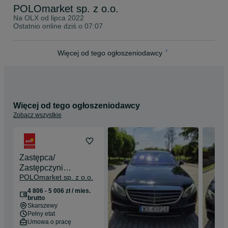
POLOmarket sp. z o.o.
Na OLX od
lipca 2022
Ostatnio online dziś o 07:07
Więcej od tego ogłoszeniodawcy
Więcej od tego ogłoszeniodawcy
Zobacz wszystkie
Zastępca/
Zastępczyni
POLOmarket sp. z o.o.
Kierownika Sklepu
POLOmarket
4 806 - 5 006 zł / mies.
SKARSZEWY
brutto
Skarszewy
Pełny etat
Umowa o pracę