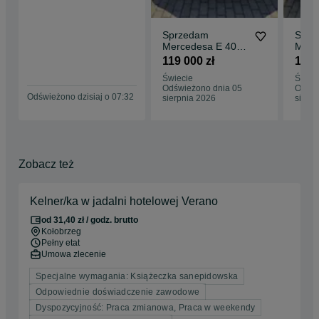
Sprzedam
Sprz
Mercedesa E 400
Merc
d 4MATIC
d 4M
119 000 zł
109 
Limuzyna WX
Limu
Świecie
Świec
4392A
1305
Odświeżono dnia 05
Odświ
Odświeżono dzisiaj o 07:32
sierpnia 2026
sierp
Zobacz też
Kelner/ka w jadalni hotelowej Verano
od 31,40 zł / godz. brutto
Kołobrzeg
Pełny etat
Umowa zlecenie
Specjalne wymagania: Książeczka sanepidowska
Odpowiednie doświadczenie zawodowe
Dyspozycyjność: Praca zmianowa, Praca w weekendy