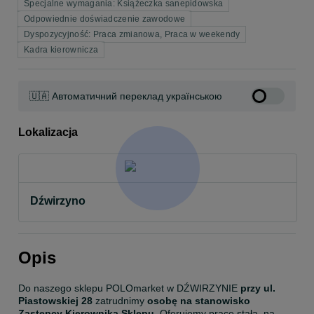
Specjalne wymagania: Książeczka sanepidowska
Odpowiednie doświadczenie zawodowe
Dyspozycyjność: Praca zmianowa, Praca w weekendy
Kadra kierownicza
🇺🇦 Автоматичний переклад українською
Lokalizacja
Dźwirzyno
Opis
Do naszego sklepu POLOmarket w DŹWIRZYNIE
 przy ul. 
Piastowskiej 28 
zatrudnimy 
osobę na stanowisko 
Zastępcy Kierownika Sklepu
. Oferujemy pracę stałą, na 