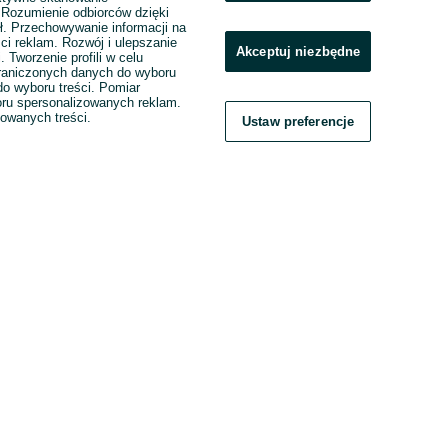
. Rozumienie odbiorców dzięki
ł. Przechowywanie informacji na
ci reklam. Rozwój i ulepszanie
Akceptuj niezbędne
. Tworzenie profili w celu
raniczonych danych do wyboru
o wyboru treści. Pomiar
boru spersonalizowanych reklam.
zowanych treści.
Ustaw preferencje