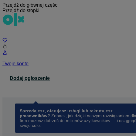
Przejdź do głównej części
Przejdź do stopki
Czat
Twoje konto
Dodaj ogłoszenie
Dla biznesu
opens in a new tab
Sprzedajesz, oferujesz usługi lub rekrutujesz
pracowników?
Zobacz, jak dzięki naszym rozwiązaniom dl
firm możesz dotrzeć do milionów użytkowników — i osiągną
swoje cele.