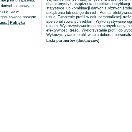
macji na urządzeniu,
charakterystyki urządzenia do celów identyfikacji
ia danych osobowych.
statystyce lub kombinacji danych z różnych źróde
niżej lub w
urządzeniu lub dostęp do nich. Pomiar efektywnoś
sygnalizowane naszym
usług. Tworzenie profili w celu personalizacji treści
spersonalizowanych reklam. Wykorzystywanie og
kies,
Polityka
reklam. Wykorzystywanie ograniczonych danych d
efektywności treści. Wykorzystanie profili do wy
Wykorzystywanie profili w celu doboru spersonali
Lista partnerów (dostawców)