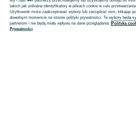
My i nasi
447
partnerzy przechowujemy lub uzyskujemy dostęp do infor
takich jak unikalne identyfikatory w plikach cookie w celu przetwarzan
Użytkownik może zaakceptować wybory lub zarządzać nimi, klikając po
dowolnym momencie na stronie polityki prywatności. Te wybory będą 
partnerom i nie będą miały wpływu na dane przeglądania.
Polityka coo
Prywatności
Aplikacje mobilne OLX.pl
Pomoc
Wyróżnione ogłoszenia
Oferta dla firm
Blog
Regulamin
Polityka prywatności
Reklama
Informacja o realizowanej strategii podatkowej