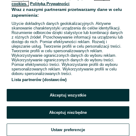
cookies,
Polityka Prywatności
Wraz z naszymi partnerami przetwarzamy dane w celu
To ogłoszenie nie jest już dostępne
zapewnienia:
Użycie dokładnych danych geolokalizacyjnych. Aktywne
skanowanie charakterystyki urządzenia do celów identyfikacji.
Rozumienie odbiorców dzięki statystyce lub kombinacji danych
Przejdź na stronę główną
z różnych źródeł. Przechowywanie informacji na urządzeniu lub
dostęp do nich. Pomiar efektywności reklam. Rozwój i
ulepszanie usług. Tworzenie profili w celu personalizacji treści.
Tworzenie profili w celu spersonalizowanych reklam.
Wykorzystywanie ograniczonych danych do wyboru reklam.
Wykorzystywanie ograniczonych danych do wyboru treści.
Pomiar efektywności treści. Wykorzystanie profili do wyboru
spersonalizowanych reklam. Wykorzystywanie profili w celu
doboru spersonalizowanych treści.
Lista partnerów (dostawców)
Akceptuj wszystkie
Akceptuj niezbędne
Ustaw preferencje