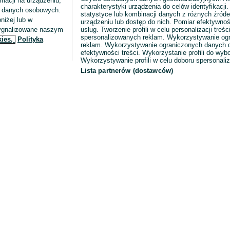
macji na urządzeniu,
charakterystyki urządzenia do celów identyfikacji
ia danych osobowych.
statystyce lub kombinacji danych z różnych źróde
niżej lub w
urządzeniu lub dostęp do nich. Pomiar efektywnoś
sygnalizowane naszym
usług. Tworzenie profili w celu personalizacji treści
spersonalizowanych reklam. Wykorzystywanie og
kies,
Polityka
reklam. Wykorzystywanie ograniczonych danych d
efektywności treści. Wykorzystanie profili do wy
Wykorzystywanie profili w celu doboru spersonali
Lista partnerów (dostawców)