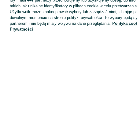
My i nasi
447
partnerzy przechowujemy lub uzyskujemy dostęp do infor
takich jak unikalne identyfikatory w plikach cookie w celu przetwarzan
Użytkownik może zaakceptować wybory lub zarządzać nimi, klikając po
dowolnym momencie na stronie polityki prywatności. Te wybory będą 
partnerom i nie będą miały wpływu na dane przeglądania.
Polityka coo
Prywatności
Aplikacje mobilne OLX.pl
Pomoc
Wyróżnione ogłoszenia
Oferta dla firm
Blog
Regulamin
Polityka prywatności
Reklama
Informacja o realizowanej strategii podatkowej