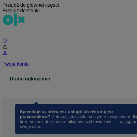
Przejdź do głównej części
Przejdź do stopki
Czat
Twoje konto
Dodaj ogłoszenie
Dla biznesu
opens in a new tab
Sprzedajesz, oferujesz usługi lub rekrutujesz
pracowników?
Zobacz, jak dzięki naszym rozwiązaniom dl
firm możesz dotrzeć do milionów użytkowników — i osiągną
swoje cele.