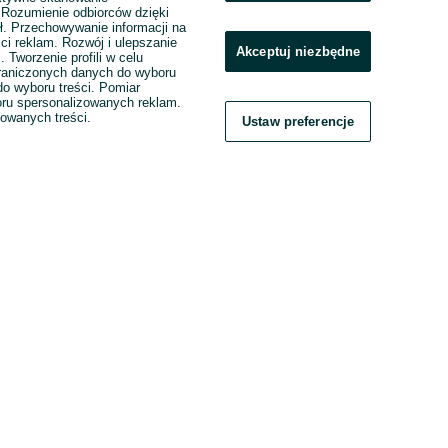
. Rozumienie odbiorców dzięki
ł. Przechowywanie informacji na
ci reklam. Rozwój i ulepszanie
Akceptuj niezbędne
. Tworzenie profili w celu
raniczonych danych do wyboru
o wyboru treści. Pomiar
boru spersonalizowanych reklam.
zowanych treści.
Ustaw preferencje