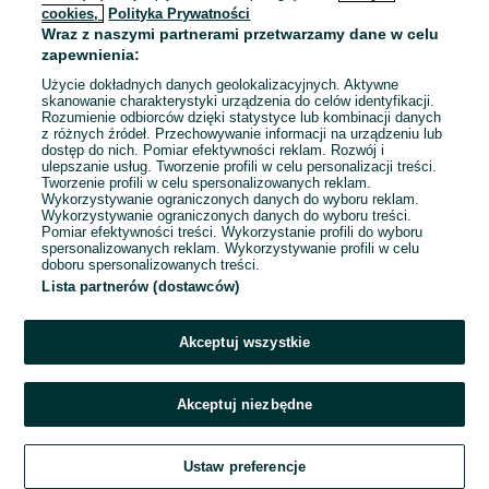
cookies,
Polityka Prywatności
Wraz z naszymi partnerami przetwarzamy dane w celu
To ogłoszenie nie jest już dostępne
zapewnienia:
Użycie dokładnych danych geolokalizacyjnych. Aktywne
skanowanie charakterystyki urządzenia do celów identyfikacji.
Rozumienie odbiorców dzięki statystyce lub kombinacji danych
Przejdź na stronę główną
z różnych źródeł. Przechowywanie informacji na urządzeniu lub
dostęp do nich. Pomiar efektywności reklam. Rozwój i
ulepszanie usług. Tworzenie profili w celu personalizacji treści.
Tworzenie profili w celu spersonalizowanych reklam.
Wykorzystywanie ograniczonych danych do wyboru reklam.
Wykorzystywanie ograniczonych danych do wyboru treści.
Pomiar efektywności treści. Wykorzystanie profili do wyboru
spersonalizowanych reklam. Wykorzystywanie profili w celu
doboru spersonalizowanych treści.
Lista partnerów (dostawców)
Akceptuj wszystkie
Akceptuj niezbędne
Ustaw preferencje