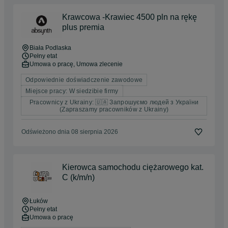
Krawcowa -Krawiec 4500 pln na rękę
plus premia
Biała Podlaska
Pełny etat
Umowa o pracę, Umowa zlecenie
Odpowiednie doświadczenie zawodowe
Miejsce pracy: W siedzibie firmy
Pracownicy z Ukrainy: 🇺🇦 Запрошуємо людей з України
(Zapraszamy pracowników z Ukrainy)
Odświeżono dnia 08 sierpnia 2026
Kierowca samochodu ciężarowego kat.
C (k/m/n)
Łuków
Pełny etat
Umowa o pracę