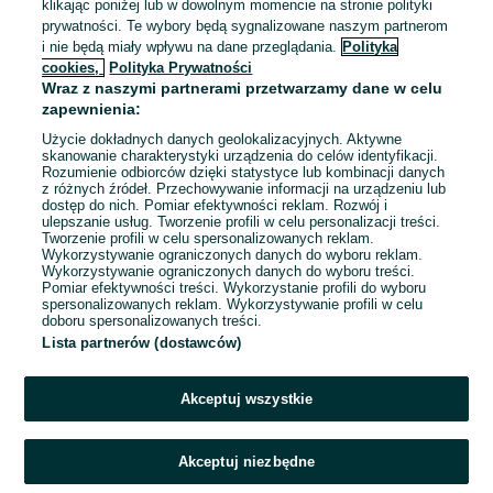
klikając poniżej lub w dowolnym momencie na stronie polityki
Ubezpieczenia Łuków
prywatności. Te wybory będą sygnalizowane naszym partnerom
i nie będą miały wpływu na dane przeglądania.
Polityka
cookies,
Polityka Prywatności
5 000 - 7 000 zł / mies. brutto
Wraz z naszymi partnerami przetwarzamy dane w celu
Łuków
Pełny etat
zapewnienia:
Umowa o pracę
Użycie dokładnych danych geolokalizacyjnych. Aktywne
skanowanie charakterystyki urządzenia do celów identyfikacji.
Odpowiednie doświadczenie zawodowe
Rozumienie odbiorców dzięki statystyce lub kombinacji danych
Dyspozycyjność: Praca w weekendy
z różnych źródeł. Przechowywanie informacji na urządzeniu lub
dostęp do nich. Pomiar efektywności reklam. Rozwój i
Miejsce pracy: W siedzibie firmy
ulepszanie usług. Tworzenie profili w celu personalizacji treści.
Tworzenie profili w celu spersonalizowanych reklam.
Wykorzystywanie ograniczonych danych do wyboru reklam.
07 sierpnia 2026
Wykorzystywanie ograniczonych danych do wyboru treści.
Pomiar efektywności treści. Wykorzystanie profili do wyboru
spersonalizowanych reklam. Wykorzystywanie profili w celu
doboru spersonalizowanych treści.
Lista partnerów (dostawców)
Strona główna
Praca
Prace magazynowe
Prace magazynowe -
Lubelskie
Prace magazynowe - Międzyrzec Podlaski
Akceptuj wszystkie
KATEGORIA
Akceptuj niezbędne