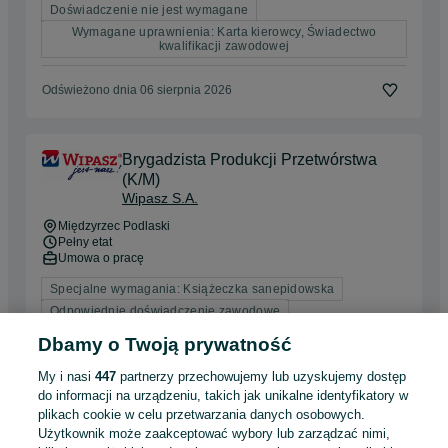
Doświadczenie nie jest wymagane
Wymagane uprawnienia: Karta kierowcy, Świadectwo
kwalifikacji zawodowej
Odświeżono dnia 06 sierpnia 2026
Brygadzista Produkcji Przetwórstwa
(K/M)
Wipasz S.A.
Międzyrzec Podlaski
Pełny etat
Umowa o pracę
Specjalne wymagania: Książeczka sanepidowska
Odpowiednie doświadczenie zawodowe
Dyspozycyjność: Praca zmianowa
Dbamy o Twoją prywatność
My i nasi
447
partnerzy przechowujemy lub uzyskujemy dostęp
Odświeżono dnia 06 sierpnia 2026
do informacji na urządzeniu, takich jak unikalne identyfikatory w
plikach cookie w celu przetwarzania danych osobowych.
Użytkownik może zaakceptować wybory lub zarządzać nimi,
Doradca ubezpieczeniowy- AD