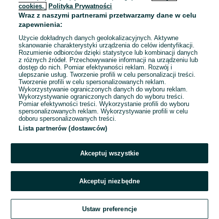
cookies,
Polityka Prywatności
Wraz z naszymi partnerami przetwarzamy dane w celu
To ogłoszenie nie jest już dostępne
zapewnienia:
Użycie dokładnych danych geolokalizacyjnych. Aktywne
skanowanie charakterystyki urządzenia do celów identyfikacji.
Rozumienie odbiorców dzięki statystyce lub kombinacji danych
Przejdź na stronę główną
z różnych źródeł. Przechowywanie informacji na urządzeniu lub
dostęp do nich. Pomiar efektywności reklam. Rozwój i
ulepszanie usług. Tworzenie profili w celu personalizacji treści.
Tworzenie profili w celu spersonalizowanych reklam.
Wykorzystywanie ograniczonych danych do wyboru reklam.
Wykorzystywanie ograniczonych danych do wyboru treści.
Pomiar efektywności treści. Wykorzystanie profili do wyboru
spersonalizowanych reklam. Wykorzystywanie profili w celu
doboru spersonalizowanych treści.
Lista partnerów (dostawców)
Akceptuj wszystkie
Akceptuj niezbędne
Ustaw preferencje