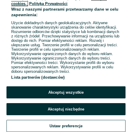
cookies,
Polityka Prywatności
Wraz z naszymi partnerami przetwarzamy dane w celu
To ogłoszenie nie jest już dostępne
zapewnienia:
Użycie dokładnych danych geolokalizacyjnych. Aktywne
skanowanie charakterystyki urządzenia do celów identyfikacji.
Rozumienie odbiorców dzięki statystyce lub kombinacji danych
Przejdź na stronę główną
z różnych źródeł. Przechowywanie informacji na urządzeniu lub
dostęp do nich. Pomiar efektywności reklam. Rozwój i
ulepszanie usług. Tworzenie profili w celu personalizacji treści.
Tworzenie profili w celu spersonalizowanych reklam.
Wykorzystywanie ograniczonych danych do wyboru reklam.
Wykorzystywanie ograniczonych danych do wyboru treści.
Pomiar efektywności treści. Wykorzystanie profili do wyboru
spersonalizowanych reklam. Wykorzystywanie profili w celu
doboru spersonalizowanych treści.
Lista partnerów (dostawców)
Akceptuj wszystkie
Akceptuj niezbędne
Ustaw preferencje