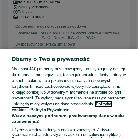
do 7 300 zł / mies. brutto
Bielany Wrocławskie
Pełny etat
Umowa o pracę
Odpowiednie doświadczenie zawodowe
Wymagane uprawnienia UDT na wózki widłowe: Wyższe (I
WJO), Niższe (II WJO i III WJO)
Dyspozycyjność: Praca zmianowa
Miejsce pracy: W siedzibie firmy
Dbamy o Twoją prywatność
Odświeżono dnia 03 sierpnia 2026
My i nasi
447
partnerzy przechowujemy lub uzyskujemy dostęp
do informacji na urządzeniu, takich jak unikalne identyfikatory w
plikach cookie w celu przetwarzania danych osobowych.
PRACA BUDOWA - Monter wiązarów -
Użytkownik może zaakceptować wybory lub zarządzać nimi,
Cieśla/Dekarz
klikając poniżej lub w dowolnym momencie na stronie polityki
TIMBER PL SP. Z O.O.
prywatności. Te wybory będą sygnalizowane naszym partnerom
i nie będą miały wpływu na dane przeglądania.
Polityka
35 - 60 zł / godz. brutto
cookies,
Polityka Prywatności
Kobierzyce
Wraz z naszymi partnerami przetwarzamy dane w celu
Pełny etat
zapewnienia:
Umowa o pracę, Samozatrudnienie, Umowa zlecenie
Użycie dokładnych danych geolokalizacyjnych. Aktywne
Doświadczenie nie jest wymagane
skanowanie charakterystyki urządzenia do celów identyfikacji.
Miejsce pracy: W siedzibie firmy