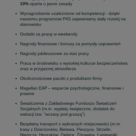
10%
 oparta o jasne zasady
Wynagrodzenie uzależnione od kompetencji - dzięki 
naszemu programowi P4S zapewniamy stały rozwój na 
stanowisku
Dodatki za pracę w weekendy
Nagrody finansowe i bonusy za pomysły usprawnień
Nagrody jubileuszowe za staż pracy
Praca w środowisku o wysokiej kulturze bezpieczeństwa 
oraz w przyjaznej atmosferze
Okolicznościowe paczki z produktami firmy
Magellan EAP – wsparcie psychologiczne, finansowe i 
prawne
Świadczenia z Zakładowego Funduszu Świadczeń 
Socjalnych (m.in. wypłaty świąteczne, dodatek do 
wakacji tzw. "wczasy pod gruszą")
Bezpłatny transport z wybranych miejscowości (m.in. 
trasy z Dzierżoniów, Bielawa, Pieszyce, Strzelin, 
Niemcza, Henryków, Ziębice, Żórawina, Łagiewniki, 