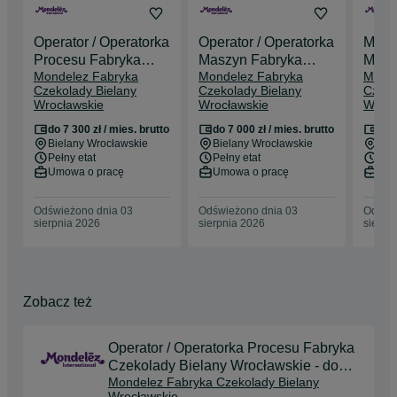
Operator / Operatorka
Operator / Operatorka
Magaz
Procesu Fabryka
Maszyn Fabryka
Maga
Mondelez Fabryka
Mondelez Fabryka
Monde
Czekolady Bielany
Czekolady Bielany
Fabr
Czekolady Bielany
Czekolady Bielany
Czeko
Wrocławskie - do
Wrocławskie - do
Biel
Wrocławskie
Wrocławskie
Wrocł
7300 zł brutto!!!
7000 zł brutto!!!
- do 7
do 7 300 zł / mies. brutto
do 7 000 zł / mies. brutto
do 7
Bielany Wrocławskie
Bielany Wrocławskie
Bie
Pełny etat
Pełny etat
Pełn
Umowa o pracę
Umowa o pracę
Umo
Odświeżono dnia 03
Odświeżono dnia 03
Odświe
sierpnia 2026
sierpnia 2026
sierpn
Zobacz też
Operator / Operatorka Procesu Fabryka
Czekolady Bielany Wrocławskie - do
Mondelez Fabryka Czekolady Bielany
7300 zł brutto!!!
Wrocławskie