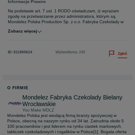
Informacje Prawne
Na podstawie art. 7 ust. 1 RODO oświadczam, iż wyrażam 
zgodę na przetwarzanie przez administratora, którym są: 
Mondelez Polska Production Sp. z o.o. Fabryka Czekolady w 
Bielanach Wrocławskich, ul. Czekoladowa 1, 55-040 
Zobacz więcej
Kobierzyce, moich danych osobowych w celu 
przeprowadzenia procedury rekrutacji na stanowisko 
wskazane w ogłoszeniu o pracę. Powyższa zgoda została 
wyrażona dobrowolnie zgodnie z art. 4 pkt 11 RODO. 
ID:
811960624
Wyświetlenia: 245
Zgłoś
Niniejszym potwierdzam zapoznanie się z klauzulą 
informacyjną.

O FIRMIE
Mondelez Fabryka Czekolady Bielany
Wrocławskie
You Make MDLZ
Mondelez Polska jest wiodącą firmą branży spożywczej w 
Polsce, obecną na naszym rynku od 34 lat. Zatrudnia około 5 
100 pracowników i jest liderem na rynku ciastek markowych, 
tabliczek czekoladowych i rogalików w Polsce[1]. Bogata oferta 