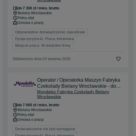
do 7 300 zł / mies. brutto
Bielany Wrocławskie
Pełny etat
Umowa o pracę
Odpowiednie doświadczenie zawodowe
Dyspozycyjność: Praca zmianowa
Miejsce pracy: W siedzibie firmy
Odświeżono dnia 03 sierpnia 2026
Operator / Operatorka Maszyn Fabryka
Czekolady Bielany Wrocławskie - do
Mondelez Fabryka Czekolady Bielany
7000 zł brutto!!!
Wrocławskie
do 7 000 zł / mies. brutto
Bielany Wrocławskie
Pełny etat
Umowa o pracę
Doświadczenie nie jest wymagane
Dyspozycyjność: Praca zmianowa