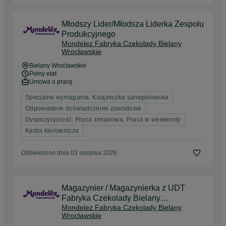
Młodszy Lider/Młodsza Liderka Zespołu
Produkcyjnego
Mondelez Fabryka Czekolady Bielany
Wrocławskie
Bielany Wrocławskie
Pełny etat
Umowa o pracę
Specjalne wymagania: Książeczka sanepidowska
Odpowiednie doświadczenie zawodowe
Dyspozycyjność: Praca zmianowa, Praca w weekendy
Kadra kierownicza
Odświeżono dnia 03 sierpnia 2026
Magazynier / Magazynierka z UDT
Fabryka Czekolady Bielany
Mondelez Fabryka Czekolady Bielany
Wrocławskie - do 7300 zł brutto!!!
Wrocławskie