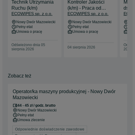
Technik Utrzymania
Kontroler Jakości
Młods
Ruchu (k/m)
(k/m) - Praca od
ds. K
ECOWIPES sp. z o.o.
ECOWIPES sp. z o.o.
ECOWI
zaraz
Nowy Dwór Mazowiecki
Nowy Dwór Mazowiecki
Now
Pełny etat
Pełny etat
Pełn
Umowa o pracę
Umowa o pracę
Umo
Odświeżono dnia 05
Odświe
04 sierpnia 2026
sierpnia 2026
2026
Zobacz też
Operator/ka maszyny produkcyjnej - Nowy Dwór
Mazowiecki
44 - 45 zł / godz. brutto
Nowy Dwór Mazowiecki
Pełny etat
Umowa zlecenie
Odpowiednie doświadczenie zawodowe