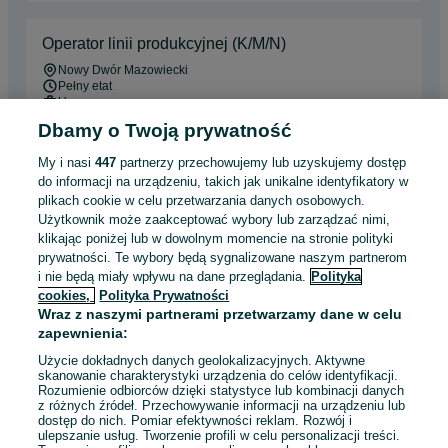
Operator linii produkcyjnej (K/M/N)
Nowy Dwór Mazowiecki
Pełny etat
Umowa o pracę
Dbamy o Twoją prywatność
Odpowiednie doświadczenie zawodowe
My i nasi
447
partnerzy przechowujemy lub uzyskujemy dostęp
Odświeżono dnia 07 sierpnia 2026
do informacji na urządzeniu, takich jak unikalne identyfikatory w
plikach cookie w celu przetwarzania danych osobowych.
Użytkownik może zaakceptować wybory lub zarządzać nimi,
klikając poniżej lub w dowolnym momencie na stronie polityki
Centrum Medyczne DP MED - asystentka
prywatności. Te wybory będą sygnalizowane naszym partnerom
stomatologiczna
i nie będą miały wpływu na dane przeglądania.
Polityka
Jabłonna
cookies,
Polityka Prywatności
Pełny etat
Wraz z naszymi partnerami przetwarzamy dane w celu
Umowa o pracę
zapewnienia:
Specjalne wymagania: Książeczka sanepidowska
Użycie dokładnych danych geolokalizacyjnych. Aktywne
skanowanie charakterystyki urządzenia do celów identyfikacji.
Doświadczenie nie jest wymagane
Rozumienie odbiorców dzięki statystyce lub kombinacji danych
Dyspozycyjność: Praca zmianowa
z różnych źródeł. Przechowywanie informacji na urządzeniu lub
dostęp do nich. Pomiar efektywności reklam. Rozwój i
Miejsce pracy: W siedzibie firmy
+ 1 inne
ulepszanie usług. Tworzenie profili w celu personalizacji treści.