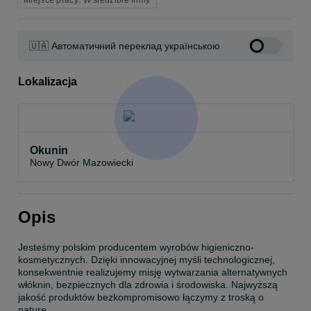
Miejsce pracy: W siedzibie firmy
🇺🇦 Автоматичний переклад українською
Lokalizacja
Okunin
Nowy Dwór Mazowiecki
Opis
Jesteśmy polskim producentem wyrobów higieniczno-
kosmetycznych. Dzięki innowacyjnej myśli technologicznej, 
konsekwentnie realizujemy misję wytwarzania alternatywnych 
włóknin, bezpiecznych dla zdrowia i środowiska. Najwyższą 
jakość produktów bezkompromisowo łączymy z troską o 
naturę.