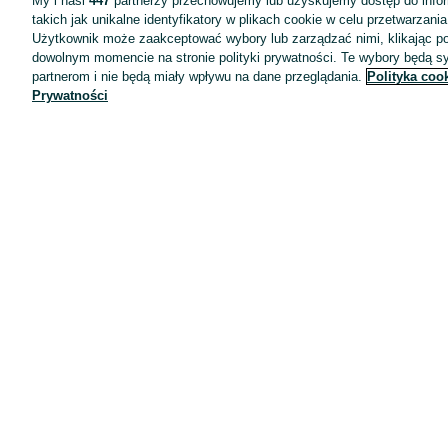
My i nasi
447
partnerzy przechowujemy lub uzyskujemy dostęp do infor
takich jak unikalne identyfikatory w plikach cookie w celu przetwarzan
Użytkownik może zaakceptować wybory lub zarządzać nimi, klikając po
dowolnym momencie na stronie polityki prywatności. Te wybory będą 
partnerom i nie będą miały wpływu na dane przeglądania.
Polityka coo
Prywatności
Aplikacje mobilne OLX.pl
Pomoc
Wyróżnione ogłoszenia
Oferta dla firm
Blog
Regulamin
Polityka prywatności
Reklama
Informacja o realizowanej strategii podatkowej