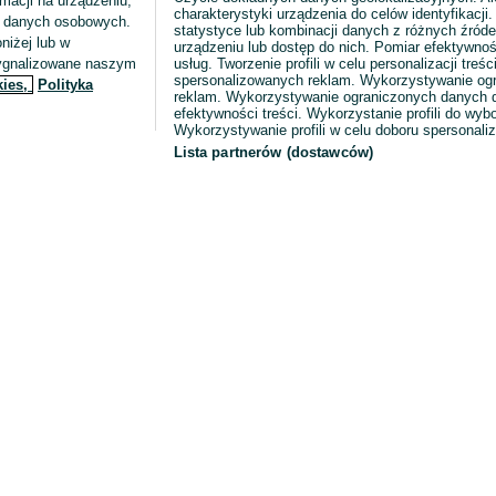
macji na urządzeniu,
charakterystyki urządzenia do celów identyfikacji
ia danych osobowych.
statystyce lub kombinacji danych z różnych źróde
niżej lub w
urządzeniu lub dostęp do nich. Pomiar efektywnoś
sygnalizowane naszym
usług. Tworzenie profili w celu personalizacji treści
spersonalizowanych reklam. Wykorzystywanie og
kies,
Polityka
reklam. Wykorzystywanie ograniczonych danych d
efektywności treści. Wykorzystanie profili do wy
Wykorzystywanie profili w celu doboru spersonali
Lista partnerów (dostawców)