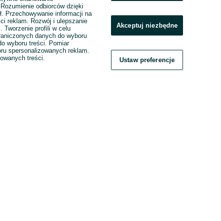
. Rozumienie odbiorców dzięki
ł. Przechowywanie informacji na
ci reklam. Rozwój i ulepszanie
Akceptuj niezbędne
. Tworzenie profili w celu
raniczonych danych do wyboru
o wyboru treści. Pomiar
boru spersonalizowanych reklam.
zowanych treści.
Ustaw preferencje