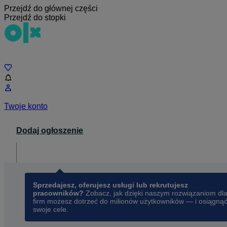
Przejdź do głównej części
Przejdź do stopki
Czat
Twoje konto
Dodaj ogłoszenie
Dla biznesu
opens in a new tab
Sprzedajesz, oferujesz usługi lub rekrutujesz
pracowników?
Zobacz, jak dzięki naszym rozwiązaniom dl
firm możesz dotrzeć do milionów użytkowników — i osiągną
swoje cele.