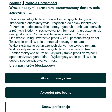
cookies,
Polityka Prywatności
Wraz z naszymi partnerami przetwarzamy dane w celu
To ogłoszenie nie jest już dostępne
zapewnienia:
Użycie dokładnych danych geolokalizacyjnych. Aktywne
skanowanie charakterystyki urządzenia do celów identyfikacji.
Rozumienie odbiorców dzięki statystyce lub kombinacji danych
Przejdź na stronę główną
z różnych źródeł. Przechowywanie informacji na urządzeniu lub
dostęp do nich. Pomiar efektywności reklam. Rozwój i
ulepszanie usług. Tworzenie profili w celu personalizacji treści.
Tworzenie profili w celu spersonalizowanych reklam.
Wykorzystywanie ograniczonych danych do wyboru reklam.
Wykorzystywanie ograniczonych danych do wyboru treści.
Pomiar efektywności treści. Wykorzystanie profili do wyboru
spersonalizowanych reklam. Wykorzystywanie profili w celu
doboru spersonalizowanych treści.
Lista partnerów (dostawców)
Akceptuj wszystkie
Akceptuj niezbędne
Ustaw preferencje