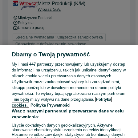
Mistrz Produkcji (K/M)
Wipasz S.A.
Międzyrzec Podlaski
Pełny etat
Umowa o pracę
Specjalne wymagania: Książeczka sanepidowska
Odpowiednie doświadczenie zawodowe
Dyspozycyjność: Praca zmianowa
Dbamy o Twoją prywatność
My i nasi
447
partnerzy przechowujemy lub uzyskujemy dostęp
Odświeżono dnia 03 sierpnia 2026
do informacji na urządzeniu, takich jak unikalne identyfikatory w
plikach cookie w celu przetwarzania danych osobowych.
Użytkownik może zaakceptować wybory lub zarządzać nimi,
Doradca ubezpieczeniowy- AD
klikając poniżej lub w dowolnym momencie na stronie polityki
Ubezpieczenia Łuków
prywatności. Te wybory będą sygnalizowane naszym partnerom
i nie będą miały wpływu na dane przeglądania.
Polityka
cookies,
Polityka Prywatności
5 000 - 7 000 zł / mies. brutto
Wraz z naszymi partnerami przetwarzamy dane w celu
Łuków
Pełny etat
zapewnienia:
Umowa o pracę
Użycie dokładnych danych geolokalizacyjnych. Aktywne
skanowanie charakterystyki urządzenia do celów identyfikacji.
Odpowiednie doświadczenie zawodowe
Rozumienie odbiorców dzięki statystyce lub kombinacji danych
Dyspozycyjność: Praca w weekendy