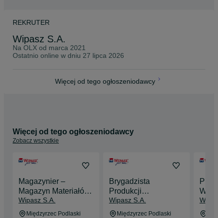
REKRUTER
Wipasz S.A.
Na OLX od
marca 2021
Ostatnio online w dniu 27 lipca 2026
Więcej od tego ogłoszeniodawcy
Więcej od tego ogłoszeniodawcy
Zobacz wszystkie
Magazynier –
Brygadzista
Prac
Magazyn Materiałów
Produkcji
WIPA
Wipasz S.A.
Wipasz S.A.
Wipas
Pomocniczych (K/M)
Przetwórstwa (K/M)
Międzyrzec Podlaski
Międzyrzec Podlaski
Mię