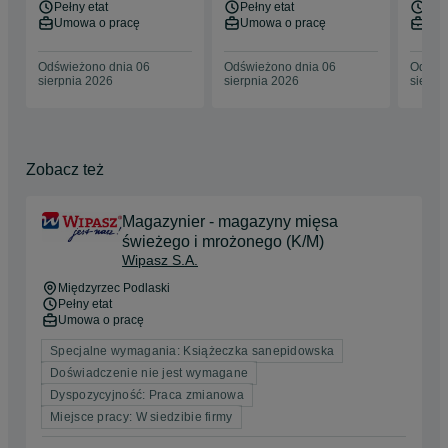
Pełny etat
Pełny etat
Pełn
Umowa o pracę
Umowa o pracę
Umo
Odświeżono dnia 06
Odświeżono dnia 06
Odświe
sierpnia 2026
sierpnia 2026
sierpn
Zobacz też
Magazynier - magazyny mięsa
świeżego i mrożonego (K/M)
Wipasz S.A.
Międzyrzec Podlaski
Pełny etat
Umowa o pracę
Specjalne wymagania: Książeczka sanepidowska
Doświadczenie nie jest wymagane
Dyspozycyjność: Praca zmianowa
Miejsce pracy: W siedzibie firmy