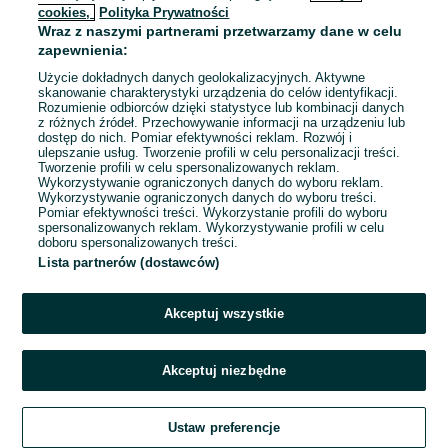
cookies,
Polityka Prywatności
Wraz z naszymi partnerami przetwarzamy dane w celu
To ogłoszenie nie jest już dostępne
zapewnienia:
Użycie dokładnych danych geolokalizacyjnych. Aktywne
skanowanie charakterystyki urządzenia do celów identyfikacji.
Rozumienie odbiorców dzięki statystyce lub kombinacji danych
Przejdź na stronę główną
z różnych źródeł. Przechowywanie informacji na urządzeniu lub
dostęp do nich. Pomiar efektywności reklam. Rozwój i
ulepszanie usług. Tworzenie profili w celu personalizacji treści.
Tworzenie profili w celu spersonalizowanych reklam.
Wykorzystywanie ograniczonych danych do wyboru reklam.
Wykorzystywanie ograniczonych danych do wyboru treści.
Pomiar efektywności treści. Wykorzystanie profili do wyboru
spersonalizowanych reklam. Wykorzystywanie profili w celu
doboru spersonalizowanych treści.
Lista partnerów (dostawców)
Akceptuj wszystkie
Akceptuj niezbędne
Ustaw preferencje