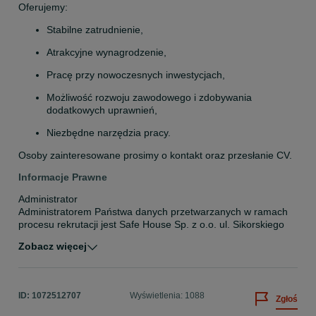
Oferujemy:
Stabilne zatrudnienie,
Atrakcyjne wynagrodzenie,
Pracę przy nowoczesnych inwestycjach,
Możliwość rozwoju zawodowego i zdobywania 
dodatkowych uprawnień,
Niezbędne narzędzia pracy.
Osoby zainteresowane prosimy o kontakt oraz przesłanie CV.
Informacje Prawne
Administrator

Administratorem Państwa danych przetwarzanych w ramach 
procesu rekrutacji jest Safe House Sp. z o.o. ul. Sikorskiego 
29/1 , 64-920 Piła zwany dalej, jako pracodawca.

Zobacz więcej
Inspektor ochrony danych

Mogą się Państwo kontaktować z inspektorem ochrony 
danych osobowych pod adresem: biuro@fbsh.pl

Cel i podstawy przetwarzania

ID:
1072512707
Wyświetlenia: 1088
Zgłoś
Państwa dane osobowe w zakresie wskazanym w przepisach 
prawa pracy będą przetwarzane w celu przeprowadzenia 