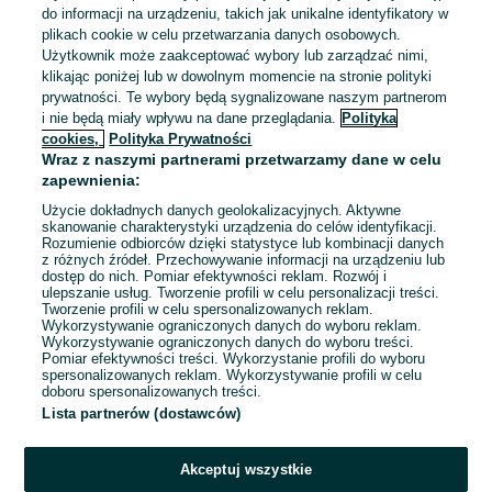
do informacji na urządzeniu, takich jak unikalne identyfikatory w
plikach cookie w celu przetwarzania danych osobowych.
Użytkownik może zaakceptować wybory lub zarządzać nimi,
Pracownik ochrony
klikając poniżej lub w dowolnym momencie na stronie polityki
TERMETAL Piotr Glaner Sp. k.
prywatności. Te wybory będą sygnalizowane naszym partnerom
i nie będą miały wpływu na dane przeglądania.
Polityka
5 500 - 6 500 zł / mies. brutto
cookies,
Polityka Prywatności
Piła
Pełny etat
Wraz z naszymi partnerami przetwarzamy dane w celu
Umowa o pracę
zapewnienia:
Odpowiednie doświadczenie zawodowe
Użycie dokładnych danych geolokalizacyjnych. Aktywne
skanowanie charakterystyki urządzenia do celów identyfikacji.
Dyspozycyjność: Praca zmianowa, Praca w weekendy
Rozumienie odbiorców dzięki statystyce lub kombinacji danych
Miejsce pracy: W siedzibie firmy
z różnych źródeł. Przechowywanie informacji na urządzeniu lub
dostęp do nich. Pomiar efektywności reklam. Rozwój i
ulepszanie usług. Tworzenie profili w celu personalizacji treści.
Odświeżono dnia 06 sierpnia 2026
Tworzenie profili w celu spersonalizowanych reklam.
Wykorzystywanie ograniczonych danych do wyboru reklam.
Wykorzystywanie ograniczonych danych do wyboru treści.
Pomiar efektywności treści. Wykorzystanie profili do wyboru
spersonalizowanych reklam. Wykorzystywanie profili w celu
doboru spersonalizowanych treści.
Strona główna
Praca
Budowa / remonty
Operator maszyn
Lista partnerów (dostawców)
budowlanych
Operator maszyn budowlanych - Wielkopolskie
Operator
maszyn budowlanych - Piła
Akceptuj wszystkie
KATEGORIA