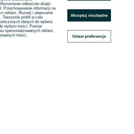
. Rozumienie odbiorców dzięki
ł. Przechowywanie informacji na
ci reklam. Rozwój i ulepszanie
Akceptuj niezbędne
. Tworzenie profili w celu
raniczonych danych do wyboru
o wyboru treści. Pomiar
boru spersonalizowanych reklam.
zowanych treści.
Ustaw preferencje