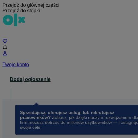
Przejdź do głównej części
Przejdź do stopki
Czat
Twoje konto
Dodaj ogłoszenie
Dla biznesu
opens in a new tab
Sprzedajesz, oferujesz usługi lub rekrutujesz
pracowników?
Zobacz, jak dzięki naszym rozwiązaniom dl
firm możesz dotrzeć do milionów użytkowników — i osiągną
swoje cele.