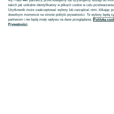
My i nasi
447
partnerzy przechowujemy lub uzyskujemy dostęp do infor
takich jak unikalne identyfikatory w plikach cookie w celu przetwarzan
Użytkownik może zaakceptować wybory lub zarządzać nimi, klikając po
dowolnym momencie na stronie polityki prywatności. Te wybory będą 
partnerom i nie będą miały wpływu na dane przeglądania.
Polityka coo
Prywatności
Aplikacje mobilne OLX.pl
Pomoc
Wyróżnione ogłoszenia
Oferta dla firm
Blog
Regulamin
Polityka prywatności
Reklama
Informacja o realizowanej strategii podatkowej