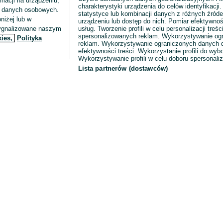
macji na urządzeniu,
charakterystyki urządzenia do celów identyfikacji
ia danych osobowych.
statystyce lub kombinacji danych z różnych źróde
niżej lub w
urządzeniu lub dostęp do nich. Pomiar efektywnoś
sygnalizowane naszym
usług. Tworzenie profili w celu personalizacji treści
spersonalizowanych reklam. Wykorzystywanie og
kies,
Polityka
reklam. Wykorzystywanie ograniczonych danych d
efektywności treści. Wykorzystanie profili do wy
Wykorzystywanie profili w celu doboru spersonali
Lista partnerów (dostawców)