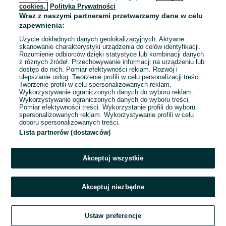
cookies,
Polityka Prywatności
Wraz z naszymi partnerami przetwarzamy dane w celu
To ogłoszenie nie jest już dostępne
zapewnienia:
Użycie dokładnych danych geolokalizacyjnych. Aktywne
skanowanie charakterystyki urządzenia do celów identyfikacji.
Rozumienie odbiorców dzięki statystyce lub kombinacji danych
Przejdź na stronę główną
z różnych źródeł. Przechowywanie informacji na urządzeniu lub
dostęp do nich. Pomiar efektywności reklam. Rozwój i
ulepszanie usług. Tworzenie profili w celu personalizacji treści.
Tworzenie profili w celu spersonalizowanych reklam.
Wykorzystywanie ograniczonych danych do wyboru reklam.
Wykorzystywanie ograniczonych danych do wyboru treści.
Pomiar efektywności treści. Wykorzystanie profili do wyboru
spersonalizowanych reklam. Wykorzystywanie profili w celu
doboru spersonalizowanych treści.
Lista partnerów (dostawców)
Akceptuj wszystkie
Akceptuj niezbędne
Ustaw preferencje