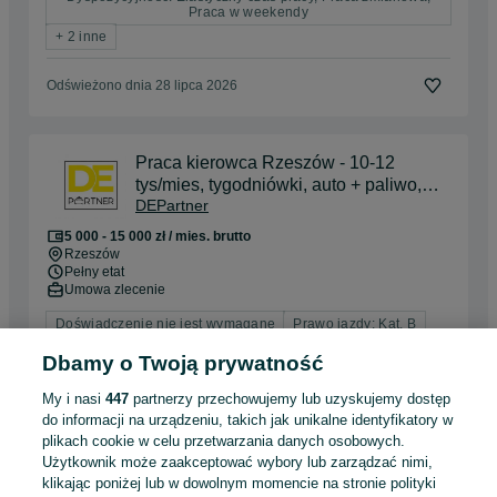
Praca w weekendy
+ 2 inne
Odświeżono dnia 28 lipca 2026
Praca kierowca Rzeszów - 10-12
tys/mies, tygodniówki, auto + paliwo,
DEPartner
bez doświadczenia, od zaraz
5 000 - 15 000 zł / mies. brutto
Rzeszów
Pełny etat
Umowa zlecenie
Doświadczenie nie jest wymagane
Prawo jazdy: Kat. B
Dyspozycyjność: Elastyczny czas pracy
Dbamy o Twoją prywatność
Odświeżono dnia 04 sierpnia 2026
My i nasi
447
partnerzy przechowujemy lub uzyskujemy dostęp
do informacji na urządzeniu, takich jak unikalne identyfikatory w
plikach cookie w celu przetwarzania danych osobowych.
Użytkownik może zaakceptować wybory lub zarządzać nimi,
Produkcja | Praca na stałe od zaraz. 35 zł брутто +
klikając poniżej lub w dowolnym momencie na stronie polityki
премія | Житло по 2є | Безкоштовні обіди | Без