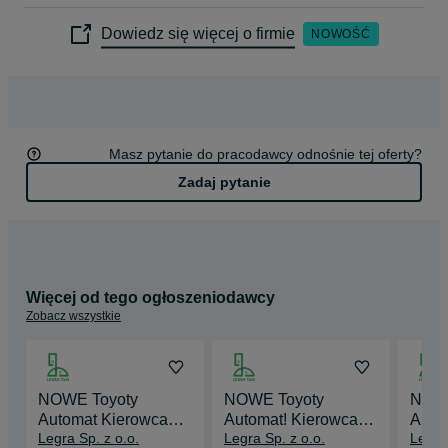
Jeździsz nowoczesnymi, hybrydowymi samochodami 
Dowiedz się więcej o firmie
NOWOŚĆ
wyposażonymi w automatyczną skrzynię biegów, Android Auto i 
CarPlay. Paliwo, serwis i ubezpieczenie – wszystko po naszej 
stronie.

W Legra TAXI kierowca jest najważniejszy. Dbamy o Twoje 
bezpieczeństwo, zadowolenie i stabilne zarobki.
Masz pytanie do pracodawcy odnośnie tej oferty?
Zadaj pytanie
Więcej od tego ogłoszeniodawcy
Zobacz wszystkie
NOWE Toyoty
NOWE Toyoty
NOWE
Automat Kierowca
Automat! Kierowca
Auto
Legra Sp. z o.o.
Legra Sp. z o.o.
Legra 
TAXI Uber/Bolt/FN
TAXI Uber/Bolt/FN
TAXI