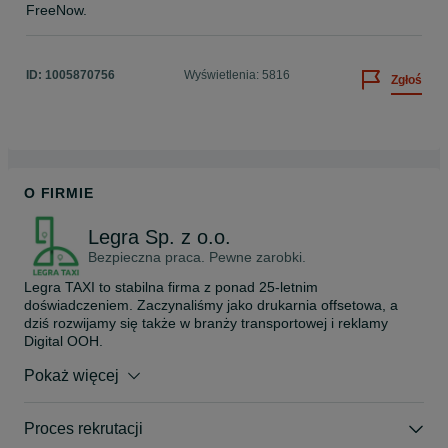
FreeNow.
ID:
1005870756
Wyświetlenia: 5816
Zgłoś
O FIRMIE
Legra Sp. z o.o.
Bezpieczna praca. Pewne zarobki.
Legra TAXI to stabilna firma z ponad 25-letnim 
doświadczeniem. Zaczynaliśmy jako drukarnia offsetowa, a 
dziś rozwijamy się także w branży transportowej i reklamy 
Digital OOH.

Pokaż więcej
Współpracujemy z ponad 200 kierowcami w całej Polsce, 
oferując im bezpieczne, legalne i przejrzyste warunki pracy. U 
nas wszystko jest proste – po dopełnieniu formalności możesz 
Proces rekrutacji
rozpocząć jazdy już w 24 godziny.
