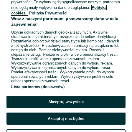
prywatności. Te wybory będą sygnalizowane naszym partnerom
досвіду | Без знання мови | Запрошуємо
i nie będą miały wpływu na dane przeglądania.
Polityka
7 000 - 9 100 zł / mies. brutto
українців
Rzeszów
cookies,
Polityka Prywatności
Pełny etat
Wraz z naszymi partnerami przetwarzamy dane w celu
Umowa zlecenie
zapewnienia:
Doświadczenie nie jest wymagane
Użycie dokładnych danych geolokalizacyjnych. Aktywne
skanowanie charakterystyki urządzenia do celów identyfikacji.
Dyspozycyjność: Praca zmianowa
Rozumienie odbiorców dzięki statystyce lub kombinacji danych
Miejsce pracy: W siedzibie firmy
Rekrutacja online
z różnych źródeł. Przechowywanie informacji na urządzeniu lub
dostęp do nich. Pomiar efektywności reklam. Rozwój i
+ 1 inne
ulepszanie usług. Tworzenie profili w celu personalizacji treści.
Tworzenie profili w celu spersonalizowanych reklam.
Wykorzystywanie ograniczonych danych do wyboru reklam.
05 sierpnia 2026
Wykorzystywanie ograniczonych danych do wyboru treści.
Pomiar efektywności treści. Wykorzystanie profili do wyboru
spersonalizowanych reklam. Wykorzystywanie profili w celu
doboru spersonalizowanych treści.
Lista partnerów (dostawców)
Strona główna
Praca
Kierowca
Kierowca - Podkarpackie
Kierowca -
Rzeszów
Akceptuj wszystkie
KATEGORIA
Akceptuj niezbędne
Zadzwoń / SMS
Aplikuj