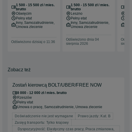
OŚWIĘCIM – Zero
LESZNO – Zero
GDAŃ
1 500 - 15 500 zł / mies.
1 500 - 15 500 zł / mies.
1 50
kosztów
kosztów!
kosz
brutto
brutto
bru
Oświęcim
Leszno
Gda
Pełny etat
Pełny etat
Pełn
Inny, Samozatrudnienie,
Inny, Samozatrudnienie,
Inn
Umowa zlecenie
Umowa zlecenie
Umo
Odświeżono dnia 04
Odświe
Odświeżono dzisiaj o 11:36
sierpnia 2026
sierpn
Zobacz też
Zostań kierowcą BOLT/UBER/FREE NOW
8 000 - 12 000 zł / mies. brutto
Rzeszów
Pełny etat
Umowa o pracę, Samozatrudnienie, Umowa zlecenie
Doświadczenie nie jest wymagane
Prawo jazdy: Kat. B
Zasięg transportu: Tylko krajowy
Dyspozycyjność: Elastyczny czas pracy, Praca zmianowa,