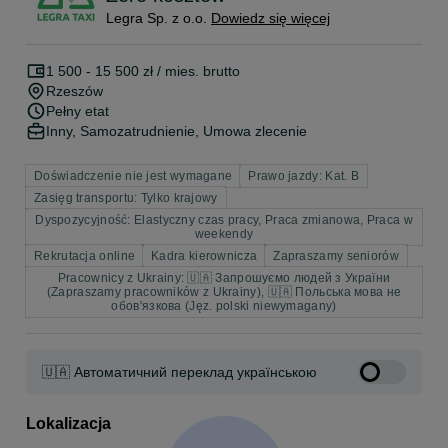
Legra Sp. z o.o.
Dowiedz się więcej
1 500 - 15 500 zł / mies. brutto
Rzeszów
Pełny etat
Inny, Samozatrudnienie, Umowa zlecenie
Doświadczenie nie jest wymagane
Prawo jazdy: Kat. B
Zasięg transportu: Tylko krajowy
Dyspozycyjność: Elastyczny czas pracy, Praca zmianowa, Praca w
weekendy
Rekrutacja online
Kadra kierownicza
Zapraszamy seniorów
Pracownicy z Ukrainy: 🇺🇦 Запрошуємо людей з України
(Zapraszamy pracowników z Ukrainy), 🇺🇦 Польська мова не
обов'язкова (Jęz. polski niewymagany)
🇺🇦 Автоматичний переклад українською
Lokalizacja