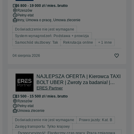
6 800 - 19 000 zł / mies. brutto
Rzeszów
Pełny etat
Inny, Umowa o pracę, Umowa zlecenie
Doświadczenie nie jest wymagane
System wynagrodzeń: Podstawa + prowizja
Samochód służbowy: Tak
Rekrutacja online
+ 1 inne
04 sierpnia 2026
NAJLEPSZA OFERTA | Kierowca TAXI
BOLT UBER | Zwroty za badania! |
ERES Partner
BONUSY dla Kierowców
3 500 - 15 500 zł / mies. brutto
Rzeszów
Pełny etat
Umowa zlecenie
Doświadczenie nie jest wymagane
Prawo jazdy: Kat. B
Zasięg transportu: Tylko krajowy
Dyspozycyjność: Elastyczny czas pracy, Praca zmianowa,