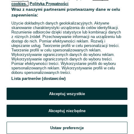
cookies,
Polityka Prywatności
Wraz z naszymi partnerami przetwarzamy dane w celu
To ogłoszenie nie jest już dostępne
zapewnienia:
Użycie dokładnych danych geolokalizacyjnych. Aktywne
skanowanie charakterystyki urządzenia do celów identyfikacji.
Rozumienie odbiorców dzięki statystyce lub kombinacji danych
Przejdź na stronę główną
z różnych źródeł. Przechowywanie informacji na urządzeniu lub
dostęp do nich. Pomiar efektywności reklam. Rozwój i
ulepszanie usług. Tworzenie profili w celu personalizacji treści.
Tworzenie profili w celu spersonalizowanych reklam.
Wykorzystywanie ograniczonych danych do wyboru reklam.
Wykorzystywanie ograniczonych danych do wyboru treści.
Pomiar efektywności treści. Wykorzystanie profili do wyboru
spersonalizowanych reklam. Wykorzystywanie profili w celu
doboru spersonalizowanych treści.
Lista partnerów (dostawców)
Akceptuj wszystkie
Akceptuj niezbędne
Ustaw preferencje