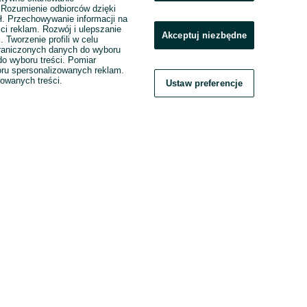
. Rozumienie odbiorców dzięki
ł. Przechowywanie informacji na
ci reklam. Rozwój i ulepszanie
Akceptuj niezbędne
. Tworzenie profili w celu
raniczonych danych do wyboru
o wyboru treści. Pomiar
boru spersonalizowanych reklam.
zowanych treści.
Ustaw preferencje