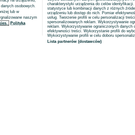
macji na urządzeniu,
charakterystyki urządzenia do celów identyfikacji
ia danych osobowych.
statystyce lub kombinacji danych z różnych źróde
niżej lub w
urządzeniu lub dostęp do nich. Pomiar efektywnoś
sygnalizowane naszym
usług. Tworzenie profili w celu personalizacji treści
spersonalizowanych reklam. Wykorzystywanie og
kies,
Polityka
reklam. Wykorzystywanie ograniczonych danych d
efektywności treści. Wykorzystanie profili do wy
Wykorzystywanie profili w celu doboru spersonali
Lista partnerów (dostawców)