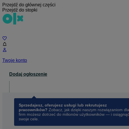
Przejdź do głównej części
Przejdź do stopki
Czat
Twoje konto
Dodaj ogłoszenie
Dla biznesu
opens in a new tab
Sprzedajesz, oferujesz usługi lub rekrutujesz
pracowników?
Zobacz, jak dzięki naszym rozwiązaniom dl
firm możesz dotrzeć do milionów użytkowników — i osiągną
swoje cele.