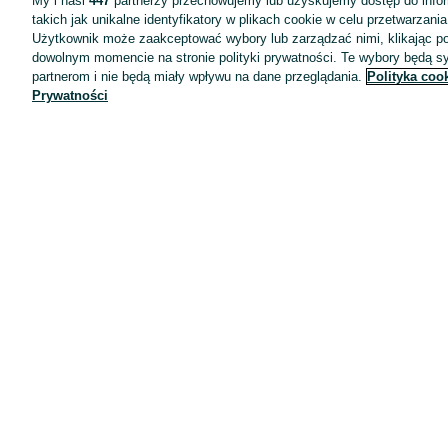
My i nasi
447
partnerzy przechowujemy lub uzyskujemy dostęp do infor
takich jak unikalne identyfikatory w plikach cookie w celu przetwarzan
Użytkownik może zaakceptować wybory lub zarządzać nimi, klikając po
dowolnym momencie na stronie polityki prywatności. Te wybory będą 
partnerom i nie będą miały wpływu na dane przeglądania.
Polityka coo
Prywatności
Aplikacje mobilne OLX.pl
Pomoc
Wyróżnione ogłoszenia
Oferta dla firm
Blog
Regulamin
Polityka prywatności
Reklama
Informacja o realizowanej strategii podatkowej