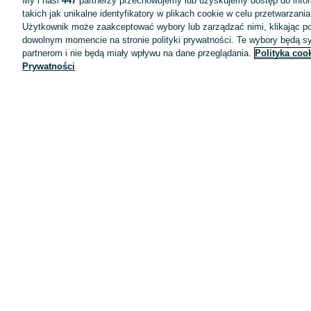
My i nasi
447
partnerzy przechowujemy lub uzyskujemy dostęp do infor
takich jak unikalne identyfikatory w plikach cookie w celu przetwarzan
Użytkownik może zaakceptować wybory lub zarządzać nimi, klikając po
dowolnym momencie na stronie polityki prywatności. Te wybory będą 
partnerom i nie będą miały wpływu na dane przeglądania.
Polityka coo
Prywatności
Aplikacje mobilne OLX.pl
Pomoc
Wyróżnione ogłoszenia
Oferta dla firm
Blog
Regulamin
Polityka prywatności
Reklama
Informacja o realizowanej strategii podatkowej