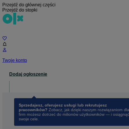
Przejdź do głównej części
Przejdź do stopki
Czat
Twoje konto
Dodaj ogłoszenie
Dla biznesu
opens in a new tab
Sprzedajesz, oferujesz usługi lub rekrutujesz
pracowników?
Zobacz, jak dzięki naszym rozwiązaniom dl
firm możesz dotrzeć do milionów użytkowników — i osiągną
swoje cele.