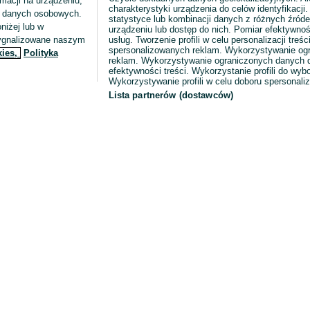
macji na urządzeniu,
charakterystyki urządzenia do celów identyfikacji
ia danych osobowych.
statystyce lub kombinacji danych z różnych źróde
niżej lub w
urządzeniu lub dostęp do nich. Pomiar efektywnoś
sygnalizowane naszym
usług. Tworzenie profili w celu personalizacji treści
spersonalizowanych reklam. Wykorzystywanie og
kies,
Polityka
reklam. Wykorzystywanie ograniczonych danych d
efektywności treści. Wykorzystanie profili do wy
Wykorzystywanie profili w celu doboru spersonali
Lista partnerów (dostawców)