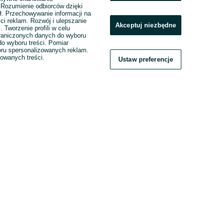
. Rozumienie odbiorców dzięki
ł. Przechowywanie informacji na
ci reklam. Rozwój i ulepszanie
Akceptuj niezbędne
. Tworzenie profili w celu
raniczonych danych do wyboru
o wyboru treści. Pomiar
boru spersonalizowanych reklam.
zowanych treści.
Ustaw preferencje