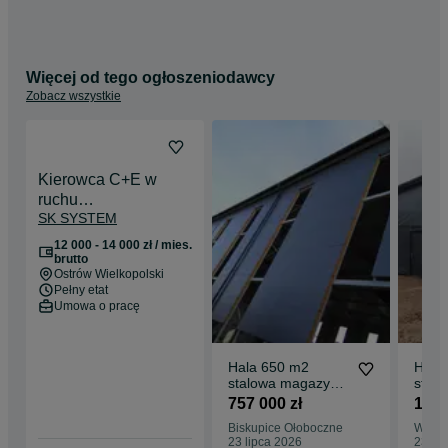
Więcej od tego ogłoszeniodawcy
Zobacz wszystkie
Kierowca C+E w
ruchu
SK SYSTEM
międzynarodowym
12 000 - 14 000 zł / mies.
brutto
Ostrów Wielkopolski
Pełny etat
Umowa o pracę
Hala 650 m2
Hala
stalowa magazyn
stal
warsztat płyta
warsz
757 000 zł
159 
konstrukcja SK
konst
Biskupice Ołoboczne
Warsz
SYSTEM
SYS
23 lipca 2026
23 li