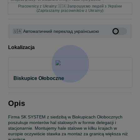
Pracownicy z Ukrainy: 🇺🇦 Запрошуємо людей з України
(Zapraszamy pracowników z Ukrainy)
🇺🇦 Автоматичний переклад українською
Lokalizacja
Biskupice Ołoboczne
Opis
Firma SK SYSTEM z siedzibą w Biskupicach Ołobocznych 
poszukuje monterów hal stalowych w formie delegacji i 
stacjonarnie. Montujemy hale stalowe w kilku krajach w 
europie oczywiście stawka za montaż za granicą większa niż 
w polsce.