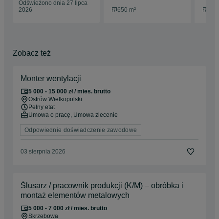
Odświeżono dnia 27 lipca
2026
650 m²
110
Zobacz też
Monter wentylacji
5 000 - 15 000 zł / mies. brutto
Ostrów Wielkopolski
Pełny etat
Umowa o pracę, Umowa zlecenie
Odpowiednie doświadczenie zawodowe
03 sierpnia 2026
Ślusarz / pracownik produkcji (K/M) – obróbka i
montaż elementów metalowych
5 000 - 7 000 zł / mies. brutto
Skrzebowa