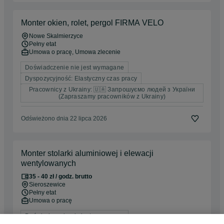
Monter okien, rolet, pergol FIRMA VELO
Nowe Skalmierzyce
Pełny etat
Umowa o pracę, Umowa zlecenie
Doświadczenie nie jest wymagane
Dyspozycyjność: Elastyczny czas pracy
Pracownicy z Ukrainy: 🇺🇦 Запрошуємо людей з України
(Zapraszamy pracowników z Ukrainy)
Odświeżono dnia 22 lipca 2026
Monter stolarki aluminiowej i elewacji
wentylowanych
35 - 40 zł / godz. brutto
Sieroszewice
Pełny etat
Umowa o pracę
Doświadczenie nie jest wymagane