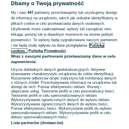
Pracownicy z Ukrainy: 🇺🇦 Запрошуємо людей з України
Dbamy o Twoją prywatność
(Zapraszamy pracowników z Ukrainy)
My i nasi
447
partnerzy przechowujemy lub uzyskujemy dostęp
do informacji na urządzeniu, takich jak unikalne identyfikatory w
Odświeżono dzisiaj o 09:24
plikach cookie w celu przetwarzania danych osobowych.
Użytkownik może zaakceptować wybory lub zarządzać nimi,
klikając poniżej lub w dowolnym momencie na stronie polityki
Konsultant ds. Rozwoju Sprzedaży Internetowej
prywatności. Te wybory będą sygnalizowane naszym partnerom
(100% zdalnie)
i nie będą miały wpływu na dane przeglądania.
Polityka
cookies,
Polityka Prywatności
31,40 - 35 zł / godz. brutto
Wraz z naszymi partnerami przetwarzamy dane w celu
Kalisz
Niepełny etat
zapewnienia:
Umowa zlecenie
Użycie dokładnych danych geolokalizacyjnych. Aktywne
skanowanie charakterystyki urządzenia do celów identyfikacji.
Odpowiednie doświadczenie zawodowe
Rozumienie odbiorców dzięki statystyce lub kombinacji danych
Dyspozycyjność: Elastyczny czas pracy
z różnych źródeł. Przechowywanie informacji na urządzeniu lub
dostęp do nich. Pomiar efektywności reklam. Rozwój i
Miejsce pracy: Praca zdalna
ulepszanie usług. Tworzenie profili w celu personalizacji treści.
Tworzenie profili w celu spersonalizowanych reklam.
Wykorzystywanie ograniczonych danych do wyboru reklam.
Odświeżono dnia 08 sierpnia 2026
Wykorzystywanie ograniczonych danych do wyboru treści.
Pomiar efektywności treści. Wykorzystanie profili do wyboru
spersonalizowanych reklam. Wykorzystywanie profili w celu
doboru spersonalizowanych treści.
Lista partnerów (dostawców)
Strona główna
Praca
Montaż i serwis
Montaż i serwis - Wielkopolskie
Montaż i serwis - Biskupice Ołoboczne