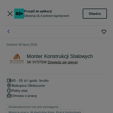
Przejdź do aplikacji
Otwórz
Otwieraj OLX jednym tapnięciem
Dodane
30 lipca 2026
Monter Konstrukcji Stalowych
SK SYSTEM
Dowiedz się więcej
40 - 55 zł / godz. brutto
Biskupice Ołoboczne
Pełny etat
Umowa o pracę
Doświadczenie nie jest wymagane
Miejsce pracy: W siedzibie firmy, Praca hybrydowa