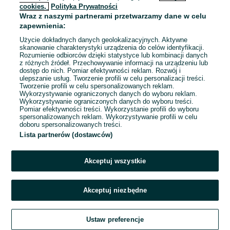
cookies,
Polityka Prywatności
Wraz z naszymi partnerami przetwarzamy dane w celu
To ogłoszenie nie jest już dostępne
zapewnienia:
Użycie dokładnych danych geolokalizacyjnych. Aktywne
skanowanie charakterystyki urządzenia do celów identyfikacji.
Rozumienie odbiorców dzięki statystyce lub kombinacji danych
Przejdź na stronę główną
z różnych źródeł. Przechowywanie informacji na urządzeniu lub
dostęp do nich. Pomiar efektywności reklam. Rozwój i
ulepszanie usług. Tworzenie profili w celu personalizacji treści.
Tworzenie profili w celu spersonalizowanych reklam.
Wykorzystywanie ograniczonych danych do wyboru reklam.
Wykorzystywanie ograniczonych danych do wyboru treści.
Pomiar efektywności treści. Wykorzystanie profili do wyboru
spersonalizowanych reklam. Wykorzystywanie profili w celu
doboru spersonalizowanych treści.
Lista partnerów (dostawców)
Akceptuj wszystkie
Akceptuj niezbędne
Ustaw preferencje