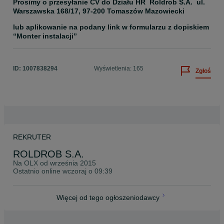
Prosimy o przesyłanie CV do Działu HR  Roldrob S.A.  ul. 
Warszawska 168/17, 97-200 Tomaszów Mazowiecki
lub aplikowanie na podany link w formularzu z dopiskiem 
“Monter instalacji”
ID:
1007838294
Wyświetlenia: 165
Zgłoś
REKRUTER
ROLDROB S.A.
Na OLX od
września 2015
Ostatnio online wczoraj o 09:39
Więcej od tego ogłoszeniodawcy