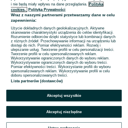
do piątku
i nie będą miały wpływu na dane przeglądania.
Polityka
Ujazd
cookies,
Polityka Prywatności
Pełny etat
Wraz z naszymi partnerami przetwarzamy dane w celu
Umowa o pracę
zapewnienia:
Odpowiednie doświadczenie zawodowe
Użycie dokładnych danych geolokalizacyjnych. Aktywne
skanowanie charakterystyki urządzenia do celów identyfikacji.
Prawo jazdy: Kat. C+E
Rozumienie odbiorców dzięki statystyce lub kombinacji danych
Wymagane uprawnienia: Karta kierowcy
z różnych źródeł. Przechowywanie informacji na urządzeniu lub
dostęp do nich. Pomiar efektywności reklam. Rozwój i
Zasięg transportu: Tylko krajowy
ulepszanie usług. Tworzenie profili w celu personalizacji treści.
Tworzenie profili w celu spersonalizowanych reklam.
Wykorzystywanie ograniczonych danych do wyboru reklam.
Odświeżono dzisiaj o 08:33
Wykorzystywanie ograniczonych danych do wyboru treści.
Pomiar efektywności treści. Wykorzystanie profili do wyboru
spersonalizowanych reklam. Wykorzystywanie profili w celu
doboru spersonalizowanych treści.
Lista partnerów (dostawców)
Strona główna
Praca
Produkcja
Utrzymanie ruchu
Utrzymanie ruchu
- Łódzkie
Utrzymanie ruchu - Tomaszów Mazowiecki
Akceptuj wszystkie
KATEGORIA
Akceptuj niezbędne
Zadzwoń / SMS
Aplikuj teraz
opens in a new 