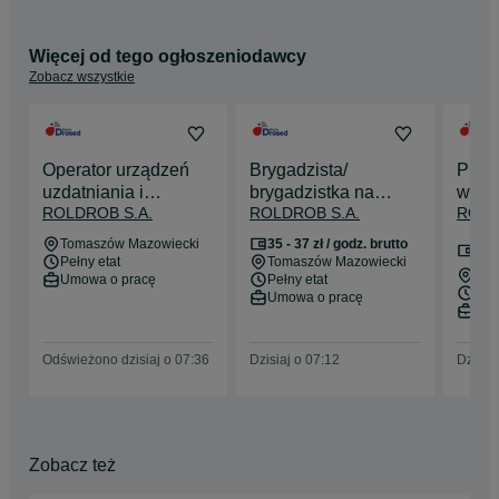
Więcej od tego ogłoszeniodawcy
Zobacz wszystkie
Operator urządzeń
Brygadzista/
Prac
uzdatniania i
brygadzistka na
warsz
ROLDROB S.A.
ROLDROB S.A.
ROLD
oczyszczania wody
wydziale produkcji
elek
Dzia
7 00
Tomaszów Mazowiecki
35 - 37 zł / godz. brutto
Ruch
bru
Pełny etat
Tomaszów Mazowiecki
Tom
Umowa o pracę
Pełny etat
Pełn
Umowa o pracę
Umo
Odświeżono dzisiaj o 07:36
Dzisiaj o 07:12
Dzisiaj
Zobacz też