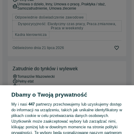
Umowa o dzieło, Inny, Umowa o pracę, Praktyka / staż,
Samozatrudnienie, Umowa zlecenie
Odpowiednie doświadczenie zawodowe
Dyspozycyjność: Elastyczny czas pracy, Praca zmianowa,
Praca w weekendy
Kadra kierownicza
Odświeżono dnia 21 lipca 2026
Zatrudnie do tynków i wylewek
Tomaszów Mazowiecki
Pełny etat
Umowa o pracę
Dbamy o Twoją prywatność
Doświadczenie nie jest wymagane
My i nasi
447
partnerzy przechowujemy lub uzyskujemy dostęp
Odświeżono dnia 26 lipca 2026
do informacji na urządzeniu, takich jak unikalne identyfikatory w
plikach cookie w celu przetwarzania danych osobowych.
Użytkownik może zaakceptować wybory lub zarządzać nimi,
klikając poniżej lub w dowolnym momencie na stronie polityki
Zatrudnię kierowcę C+E po kraju od poniedziałku
prywatności. Te wybory będą sygnalizowane naszym partnerom