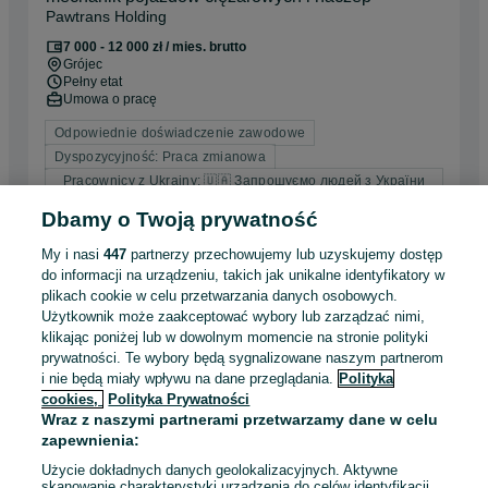
Pawtrans Holding
7 000 - 12 000 zł / mies. brutto
Grójec
Pełny etat
Umowa o pracę
Odpowiednie doświadczenie zawodowe
Dyspozycyjność: Praca zmianowa
Pracownicy z Ukrainy: 🇺🇦 Запрошуємо людей з України
(Zapraszamy pracowników z Ukrainy)
Dbamy o Twoją prywatność
07 sierpnia 2026
My i nasi
447
partnerzy przechowujemy lub uzyskujemy dostęp
do informacji na urządzeniu, takich jak unikalne identyfikatory w
plikach cookie w celu przetwarzania danych osobowych.
Użytkownik może zaakceptować wybory lub zarządzać nimi,
Hydraulik, monter instalacji sanitarnych zlecę
klikając poniżej lub w dowolnym momencie na stronie polityki
poziom wodny, pracownicy ogólnobudowlani
prywatności. Te wybory będą sygnalizowane naszym partnerom
POSEJDON BIS SP Z O.O.
i nie będą miały wpływu na dane przeglądania.
Polityka
od 8 000 zł / mies. brutto
cookies,
Polityka Prywatności
Warszawa
, Śródmieście
Wraz z naszymi partnerami przetwarzamy dane w celu
Pełny etat
zapewnienia:
Umowa o pracę, Samozatrudnienie
Użycie dokładnych danych geolokalizacyjnych. Aktywne
Odpowiednie doświadczenie zawodowe
skanowanie charakterystyki urządzenia do celów identyfikacji.