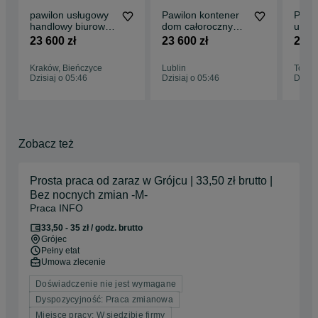
pawilon usługowy
Pawilon kontener
Pawil
handlowy biurowy
dom całoroczny
usłu
kontener z płyty
mieszkalny z płyty
mies
23 600 zł
23 600 zł
23 6
PIR 100
PIR100 domek
letni
całor
Kraków, Bieńczyce
Lublin
Toruń
prod
Dzisiaj o 05:46
Dzisiaj o 05:46
Dzisia
Zobacz też
Prosta praca od zaraz w Grójcu | 33,50 zł brutto |
Bez nocnych zmian -M-
Praca INFO
33,50 - 35 zł / godz. brutto
Grójec
Pełny etat
Umowa zlecenie
Doświadczenie nie jest wymagane
Dyspozycyjność: Praca zmianowa
Miejsce pracy: W siedzibie firmy