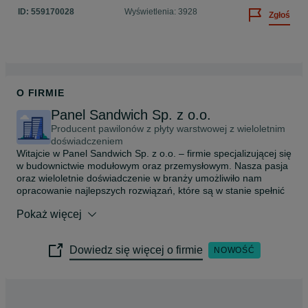
ID:
559170028
Wyświetlenia: 3928
Zgłoś
O FIRMIE
Panel Sandwich Sp. z o.o.
Producent pawilonów z płyty warstwowej z wieloletnim
doświadczeniem
Witajcie w Panel Sandwich Sp. z o.o. – firmie specjalizującej się 
w budownictwie modułowym oraz przemysłowym. Nasza pasja 
oraz wieloletnie doświadczenie w branży umożliwiło nam 
opracowanie najlepszych rozwiązań, które są w stanie spełnić 
wymagania najbardziej wymagających przedsiębiorców 
Pokaż więcej
działających w tej dziedzinie.

W naszej ofercie znajdą Państwo pawilony handlowe i biurowe, 
Dowiedz się więcej o firmie
NOWOŚĆ
a także kontenery socjalne oraz kioski handlowe i 
gastronomiczne, stróżówki, portiernie, garaże, magazyny, które 
stanowią rozwiązanie nowoczesne, wyróżniające się wysoką 
estetyką i dokładnością wykończenia. Stosujemy innowacyjne 
systemy elewacyjne, które umożliwiają kontenerom i 